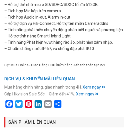
– Hỗ trợ thẻ nhớ micro SD/SDHC/SDXC tối đa 512GB;
– Tích hợp Mic kép trên camera
– Tích hợp Audio in-out, Alarm in-out
– Hỗ trợ dịch vụ Hik-Connect, Hỗ trợ tên miền Cameraddns
– Tính năng phát hiện chuyển động phân biệt người và phương tiện.
– Hỗ trợ tính năng Smart Hybrid Light
– Tính năng Phát hiện vượt hàng rào ảo, phát hiện xâm nhập.
– Chuẩn chống nước IP 67, và chống đập phá: IK10
Đặt Mua Online - Giao Hàng COD kiểm hàng & thanh toán tận nơi
DỊCH VỤ & KHUYẾN MÃI LIÊN QUAN
Mua hàng chính hãng, giao nhanh trong 4H.
Xem ngay
Cáp Hikvision Sale Sốc – Giảm đến 41%.
Xem ngay
Facebook
Twitter
Pinterest
LinkedIn
Email
Share
SẢN PHẨM LIÊN QUAN