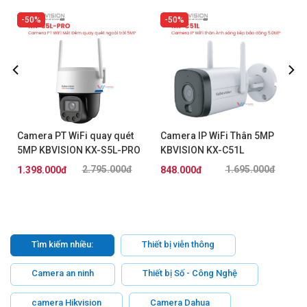
50%
50%
Camera PT WiFi quay quét
Camera IP WiFi Thân 5MP
5MP KBVISION KX-S5L-PRO
KBVISION KX-C51L
2.795.000đ
1.695.000đ
1.398.000đ
848.000đ
Tìm kiếm nhiều:
Thiết bị viễn thông
Camera an ninh
Thiết bị Số - Công Nghệ
camera Hikvision
Camera Dahua