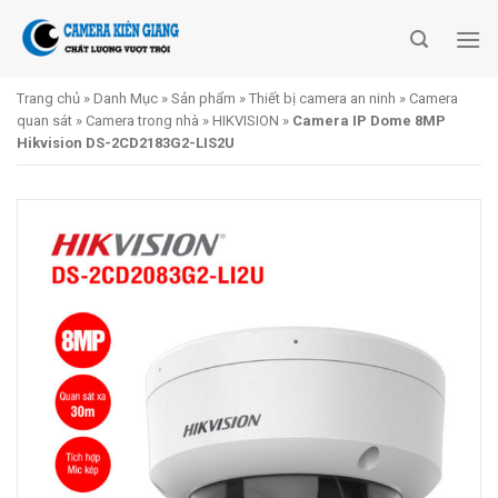
Skip
to
content
Trang chủ
»
Danh Mục
»
Sản phẩm
»
Thiết bị camera an ninh
»
Camera
quan sát
»
Camera trong nhà
»
HIKVISION
»
Camera IP Dome 8MP
Hikvision DS-2CD2183G2-LIS2U