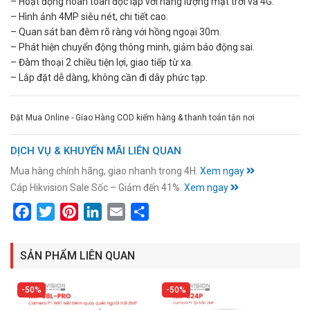
– Hoạt động hoàn toàn độc lập với năng lượng mặt trời và 4G.
– Hình ảnh 4MP siêu nét, chi tiết cao.
– Quan sát ban đêm rõ ràng với hồng ngoại 30m.
– Phát hiện chuyển động thông minh, giảm báo động sai.
– Đàm thoại 2 chiều tiện lợi, giao tiếp từ xa.
– Lắp đặt dễ dàng, không cần đi dây phức tạp.
Đặt Mua Online - Giao Hàng COD kiểm hàng & thanh toán tận nơi
DỊCH VỤ & KHUYẾN MÃI LIÊN QUAN
Mua hàng chính hãng, giao nhanh trong 4H.
Xem ngay
Cáp Hikvision Sale Sốc – Giảm đến 41%.
Xem ngay
Facebook
Twitter
Pinterest
LinkedIn
Email
Share
SẢN PHẨM LIÊN QUAN
50%
50%