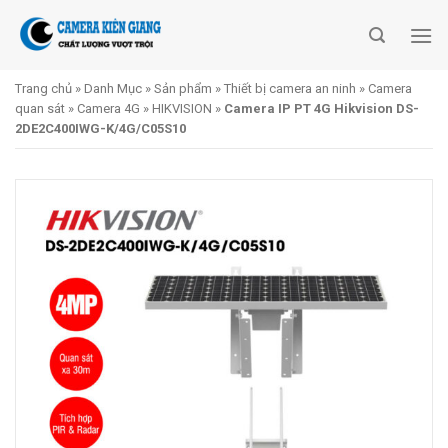
Skip
to
content
Trang chủ
»
Danh Mục
»
Sản phẩm
»
Thiết bị camera an ninh
»
Camera
quan sát
»
Camera 4G
»
HIKVISION
»
Camera IP PT 4G Hikvision DS-
2DE2C400IWG-K/4G/C05S10