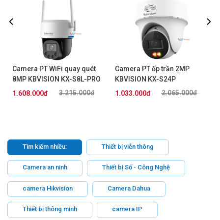
Camera PT WiFi quay quét
Camera PT ốp trần 2MP
8MP KBVISION KX-S8L-PRO
KBVISION KX-S24P
3.215.000đ
2.065.000đ
1.608.000đ
1.033.000đ
Tìm kiếm nhiều:
Thiết bị viễn thông
Camera an ninh
Thiết bị Số - Công Nghệ
camera Hikvision
Camera Dahua
Thiết bị thông minh
camera IP