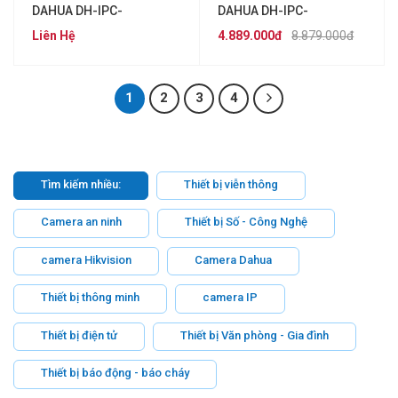
DAHUA DH-IPC-
DAHUA DH-IPC-
HFW3241DF-AS-4G
PTS2649C-3E3Z-4GB20
Liên Hệ
4.889.000đ
8.879.000đ
kèm pin năng lượng mặt
trời
1
2
3
4
Tìm kiếm nhiều:
Thiết bị viễn thông
Camera an ninh
Thiết bị Số - Công Nghệ
camera Hikvision
Camera Dahua
Thiết bị thông minh
camera IP
Thiết bị điện tử
Thiết bị Văn phòng - Gia đình
Thiết bị báo động - báo cháy