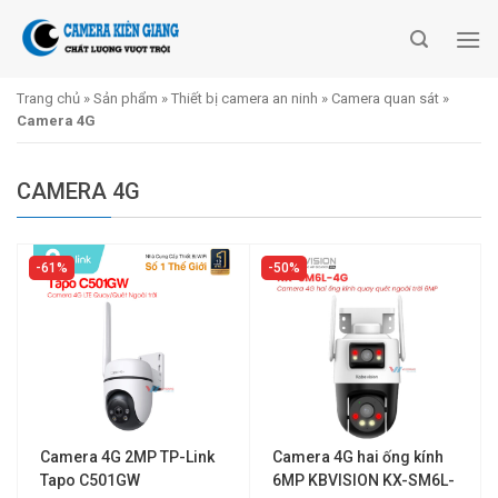
Skip
to
content
Trang chủ
»
Sản phẩm
»
Thiết bị camera an ninh
»
Camera quan sát
»
Camera 4G
CAMERA 4G
61%
50%
Camera 4G 2MP TP-Link
Camera 4G hai ống kính
Tapo C501GW
6MP KBVISION KX-SM6L-