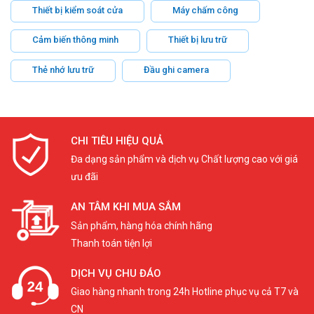
Thiết bị kiểm soát cửa
Máy chấm công
Cảm biến thông minh
Thiết bị lưu trữ
Thẻ nhớ lưu trữ
Đầu ghi camera
CHI TIÊU HIỆU QUẢ
Đa dạng sản phẩm và dịch vụ Chất lượng cao với giá
ưu đãi
AN TÂM KHI MUA SẮM
Sản phẩm, hàng hóa chính hãng
Thanh toán tiện lợi
DỊCH VỤ CHU ĐÁO
Giao hàng nhanh trong 24h Hotline phục vụ cả T7 và
CN