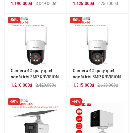
4G
1.190.000đ
3.049.000đ
1.125.000đ
2.250.000đ
50%
50%
Camera 4G quay quét
Camera 4G quay quét
ngoài trời 3MP KBVISION
ngoài trời 5MP KBVISION
KX-S3L-4G
KX-S5L-4G
1.210.000đ
2.420.000đ
1.315.000đ
2.630.000đ
50%
44%