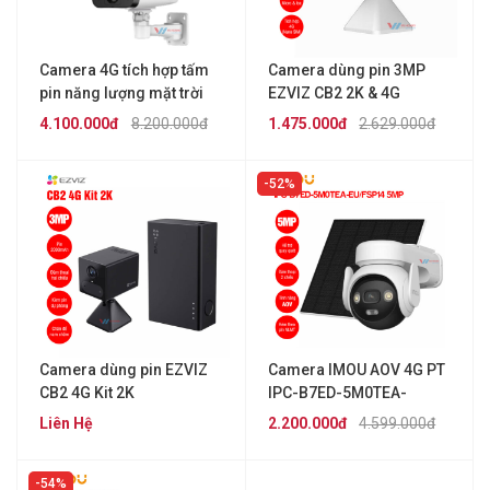
Camera 4G tích hợp tấm
Camera dùng pin 3MP
pin năng lượng mặt trời
EZVIZ CB2 2K & 4G
4MP KBVISION KX-
(Trong nhà)
4.100.000đ
8.200.000đ
1.475.000đ
2.629.000đ
C43SL-4G
52%
Camera dùng pin EZVIZ
Camera IMOU AOV 4G PT
CB2 4G Kit 2K
IPC-B7ED-5M0TEA-
EU/FSP14 5MP [Kèm tấm
Liên Hệ
2.200.000đ
4.599.000đ
pin Solar]
54%