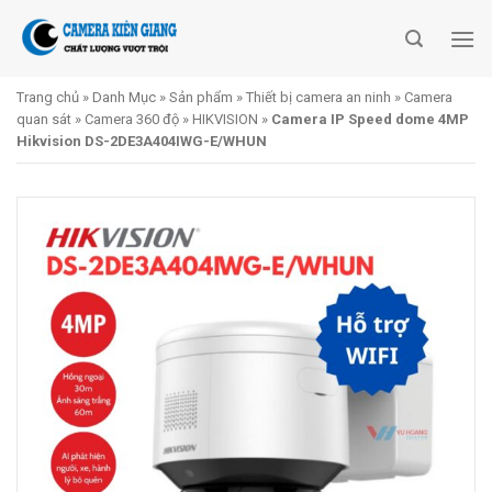
Skip
to
content
Trang chủ
»
Danh Mục
»
Sản phẩm
»
Thiết bị camera an ninh
»
Camera
quan sát
»
Camera 360 độ
»
HIKVISION
»
Camera IP Speed dome 4MP
Hikvision DS-2DE3A404IWG-E/WHUN