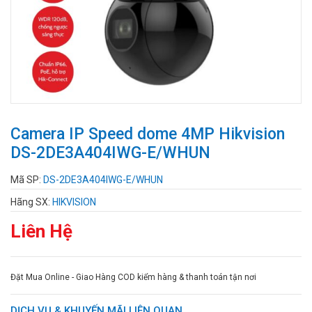
Camera IP Speed dome 4MP Hikvision
DS-2DE3A404IWG-E/WHUN
Mã SP:
DS-2DE3A404IWG-E/WHUN
Hãng SX:
HIKVISION
Liên Hệ
Đặt Mua Online - Giao Hàng COD kiểm hàng & thanh toán tận nơi
DỊCH VỤ & KHUYẾN MÃI LIÊN QUAN