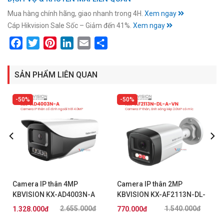
Mua hàng chính hãng, giao nhanh trong 4H.
Xem ngay
Cáp Hikvision Sale Sốc – Giảm đến 41%.
Xem ngay
Facebook
Twitter
Pinterest
LinkedIn
Email
Share
SẢN PHẨM LIÊN QUAN
50%
50%
Camera IP thân 4MP
Camera IP thân 2MP
KBVISION KX-AD4003N-A
KBVISION KX-AF2113N-DL-
A-VN
2.655.000đ
1.540.000đ
1.328.000đ
770.000đ