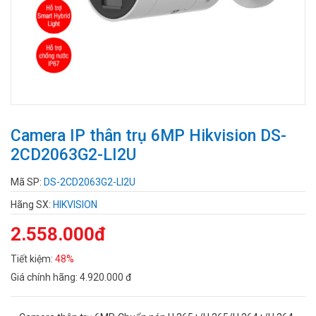
Camera IP thân trụ 6MP Hikvision DS-
2CD2063G2-LI2U
Mã SP:
DS-2CD2063G2-LI2U
Hãng SX:
HIKVISION
2.558.000đ
Tiết kiệm:
48%
Giá chính hãng:
4.920.000 đ