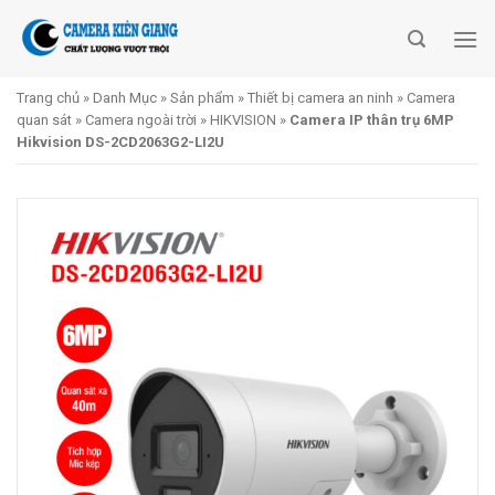
Skip
to
content
Trang chủ
»
Danh Mục
»
Sản phẩm
»
Thiết bị camera an ninh
»
Camera
quan sát
»
Camera ngoài trời
»
HIKVISION
»
Camera IP thân trụ 6MP
Hikvision DS-2CD2063G2-LI2U