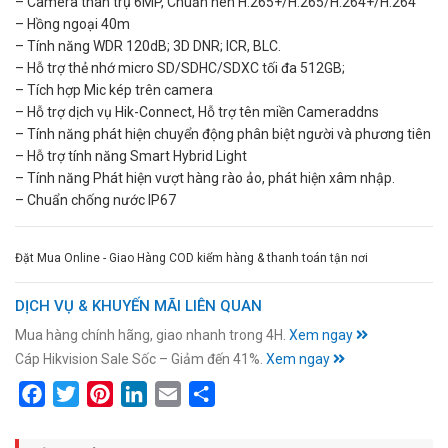
– Camera thân trụ 6MP, Chuẩn nén H.265+/H.265/H.264+/H.264
– Hồng ngoại 40m
– Tính năng WDR 120dB; 3D DNR; ICR, BLC.
– Hỗ trợ thẻ nhớ micro SD/SDHC/SDXC tối đa 512GB;
– Tích hợp Mic kép trên camera
– Hỗ trợ dịch vụ Hik-Connect, Hỗ trợ tên miền Cameraddns
– Tính năng phát hiện chuyển động phân biệt người và phương tiên
– Hỗ trợ tính năng Smart Hybrid Light
– Tính năng Phát hiện vượt hàng rào ảo, phát hiện xâm nhập.
– Chuẩn chống nước IP67
Đặt Mua Online - Giao Hàng COD kiểm hàng & thanh toán tận nơi
DỊCH VỤ & KHUYẾN MÃI LIÊN QUAN
Mua hàng chính hãng, giao nhanh trong 4H.
Xem ngay
Cáp Hikvision Sale Sốc – Giảm đến 41%.
Xem ngay
Facebook
Twitter
Pinterest
LinkedIn
Email
Share