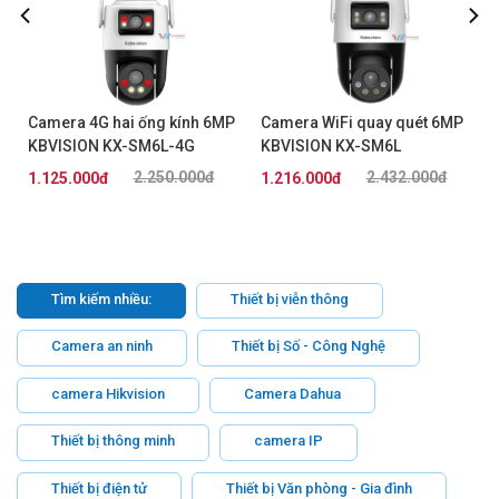
Camera 4G hai ống kính 6MP
Camera WiFi quay quét 6MP
KBVISION KX-SM6L-4G
KBVISION KX-SM6L
2.250.000đ
2.432.000đ
1.125.000đ
1.216.000đ
Tìm kiếm nhiều:
Thiết bị viễn thông
Camera an ninh
Thiết bị Số - Công Nghệ
camera Hikvision
Camera Dahua
Thiết bị thông minh
camera IP
Thiết bị điện tử
Thiết bị Văn phòng - Gia đình