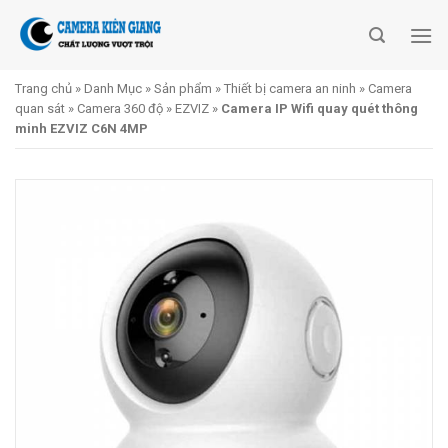
Skip
to
content
Trang chủ
»
Danh Mục
»
Sản phẩm
»
Thiết bị camera an ninh
»
Camera
quan sát
»
Camera 360 độ
»
EZVIZ
»
Camera IP Wifi quay quét thông
minh EZVIZ C6N 4MP