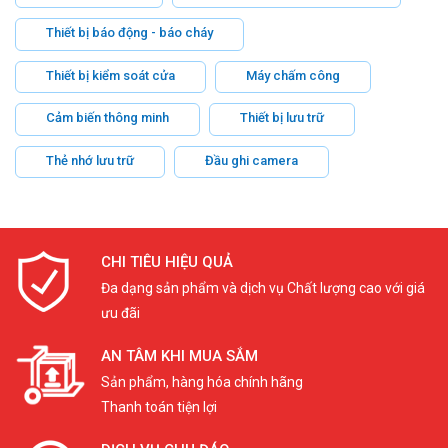
Thiết bị báo động - báo cháy
Thiết bị kiểm soát cửa
Máy chấm công
Cảm biến thông minh
Thiết bị lưu trữ
Thẻ nhớ lưu trữ
Đầu ghi camera
CHI TIÊU HIỆU QUẢ
Đa dạng sản phẩm và dịch vụ Chất lượng cao với giá
ưu đãi
AN TÂM KHI MUA SẮM
Sản phẩm, hàng hóa chính hãng
Thanh toán tiện lợi