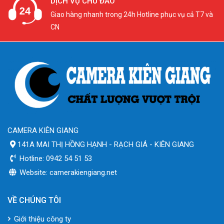
DỊCH VỤ CHU ĐÁO
Giao hàng nhanh trong 24h Hotline phục vụ cả T7 và
CN
CAMERA KIÊN GIANG
141A MAI THỊ HỒNG HẠNH - RẠCH GIÁ - KIÊN GIANG
Hotline: 0942 54 51 53
Website: camerakiengiang.net
VỀ CHÚNG TÔI
Giới thiệu công ty