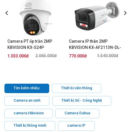
Camera PT ốp trần 2MP
Camera IP thân 2MP
KBVISION KX-S24P
KBVISION KX-AF2113N-DL-
A-VN
2.065.000đ
1.540.000đ
1.033.000đ
770.000đ
Tìm kiếm nhiều:
Thiết bị viễn thông
Camera an ninh
Thiết bị Số - Công Nghệ
camera Hikvision
Camera Dahua
Thiết bị thông minh
camera IP