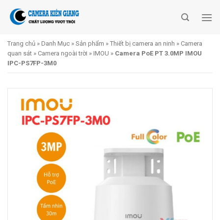
Skip
to
content
Trang chủ
»
Danh Mục
»
Sản phẩm
»
Thiết bị camera an ninh
»
Camera
quan sát
»
Camera ngoài trời
»
IMOU
»
Camera PoE PT 3.0MP IMOU
IPC-PS7FP-3M0