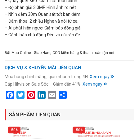
– Quay quét 360° Giám sát toàn cảnh
– Độ phân giải 3.0MP Hình ảnh rõ nét
– Nhìn đêm 30m Quan sát tốt ban đêm
– Đàm thoại 2 chiều Nghe và nói từ xa
– AI phát hiện người Giảm báo động giả
– Cảnh báo chủ động Đèn và còi răn đe
Đặt Mua Online - Giao Hàng COD kiểm hàng & thanh toán tận nơi
DỊCH VỤ & KHUYẾN MÃI LIÊN QUAN
Mua hàng chính hãng, giao nhanh trong 4H.
Xem ngay
Cáp Hikvision Sale Sốc – Giảm đến 41%.
Xem ngay
Facebook
Twitter
Pinterest
LinkedIn
Email
Share
SẢN PHẨM LIÊN QUAN
50%
50%