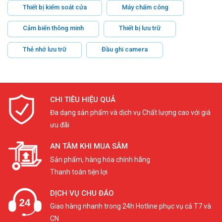
Thiết bị kiểm soát cửa
Máy chấm công
Cảm biến thông minh
Thiết bị lưu trữ
Thẻ nhớ lưu trữ
Đầu ghi camera
CHI TIÊU HIỆU QUẢ
Đa dạng sản phẩm và dịch vụ Chất lượng cao với giá
ưu đãi
AN TÂM KHI MUA SẮM
Sản phẩm, hàng hóa chính hãng
Thanh toán tiện lợi
DỊCH VỤ CHU ĐÁO
Giao hàng nhanh trong 24h Hotline phục vụ cả T7 và
CN