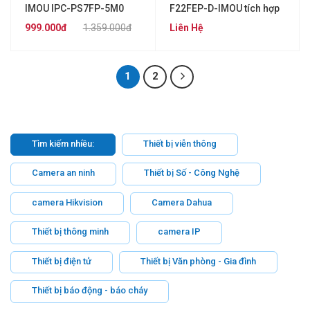
IMOU IPC-PS7FP-5M0
F22FEP-D-IMOU tích hợp
còi báo động
999.000đ
1.359.000đ
Liên Hệ
1
2
Tìm kiếm nhiều:
Thiết bị viễn thông
Camera an ninh
Thiết bị Số - Công Nghệ
camera Hikvision
Camera Dahua
Thiết bị thông minh
camera IP
Thiết bị điện tử
Thiết bị Văn phòng - Gia đình
Thiết bị báo động - báo cháy