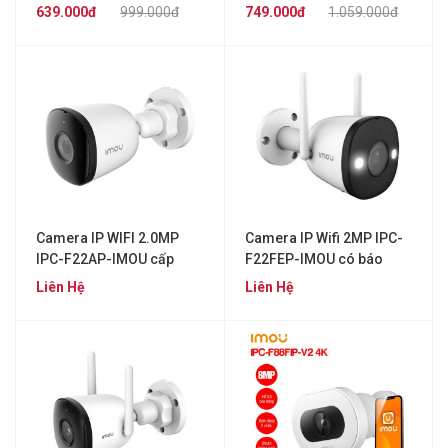
639.000đ
999.000đ
749.000đ
1.059.000đ
Camera IP WIFI 2.0MP
Camera IP Wifi 2MP IPC-
IPC-F22AP-IMOU cấp
F22FEP-IMOU có báo
nguồn qua PoE
động
Liên Hệ
Liên Hệ