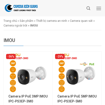
Skip
to
content
Trang chủ
»
Sản phẩm
»
Thiết bị camera an ninh
»
Camera quan sát
»
Camera ngoài trời
»
IMOU
IMOU
36%
29%
Camera IP PoE 3MP IMOU
Camera IP PoE 5MP IMOU
IPC-PS3EP-3M0
IPC-PS3EP-5M0