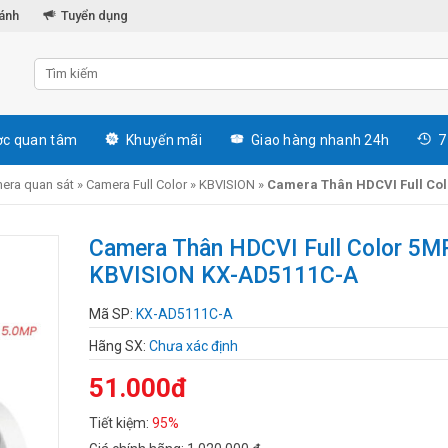
hánh
Tuyển dụng
c quan tâm
Khuyến mãi
Giao hàng nhanh 24h
7
era quan sát
»
Camera Full Color
»
KBVISION
»
Camera Thân HDCVI Full Co
Camera Thân HDCVI Full Color 5M
KBVISION KX-AD5111C-A
Mã SP:
KX-AD5111C-A
Hãng SX:
Chưa xác định
51.000đ
Tiết kiệm:
95%