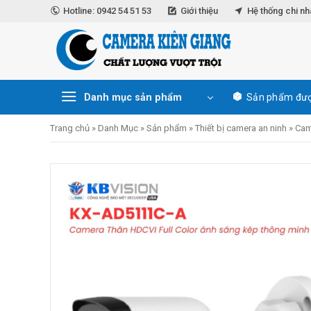
Skip
Hotline: 0942 54 51 53
Giới thiệu
Hệ thống chi n
to
content
Danh mục sản phẩm
Sản phẩm đượ
Trang chủ
»
Danh Mục
»
Sản phẩm
»
Thiết bị camera an ninh
»
Cam