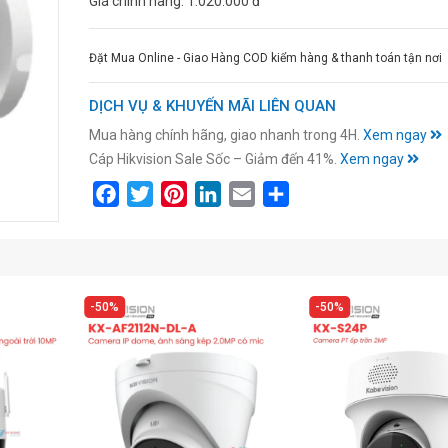
Giá chính hãng:
1.020.000 đ
Đặt Mua Online - Giao Hàng COD kiểm hàng & thanh toán tận nơi
DỊCH VỤ & KHUYẾN MÃI LIÊN QUAN
Mua hàng chính hãng, giao nhanh trong 4H.
Xem ngay
Cáp Hikvision Sale Sốc – Giảm đến 41%.
Xem ngay
Facebook
Twitter
Pinterest
LinkedIn
Email
Share
50%
50%