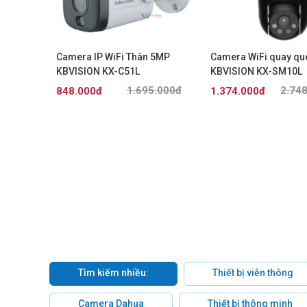
 quét 8MP
Camera IP WiFi Thân 5MP
Camera WiFi quay qu
O
KBVISION KX-C51L
KBVISION KX-SM10L
.000đ
1.695.000đ
2.74
848.000đ
1.374.000đ
Tìm kiếm nhiều:
Thiết bị viễn thông
Camera Dahua
Thiết bị thông minh