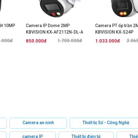
ét 10MP
Camera IP Dome 2MP
Camera PT ốp trần 2
KBVISION KX-AF2112N-DL-A
KBVISION KX-S24P
8.000đ
1.700.000đ
2.06
850.000đ
1.033.000đ
Camera an ninh
Thiết bị Số - Công Nghệ
camera IP
Thiết bị điện tử
Thiế