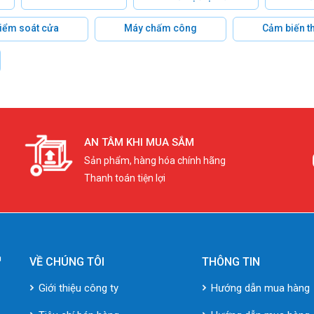
 kiểm soát cửa
Máy chấm công
Cảm biến t
AN TÂM KHI MUA SẮM
Sản phẩm, hàng hóa chính hãng
Thanh toán tiện lợi
VỀ CHÚNG TÔI
THÔNG TIN
Giới thiệu công ty
Hướng dẫn mua hàng