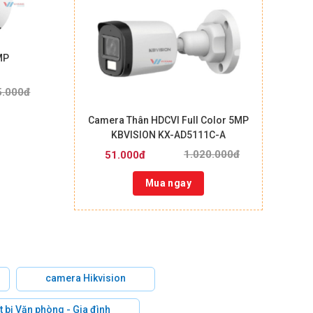
MP
5.000đ
Camera Thân HDCVI Full Color 5MP
KBVISION KX-AD5111C-A
1.020.000đ
51.000đ
Mua ngay
camera Hikvision
t bị Văn phòng - Gia đình