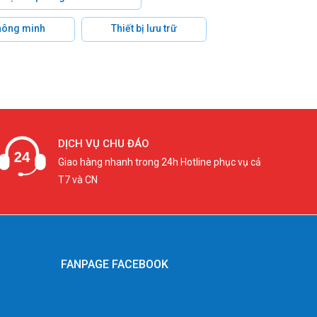
hông minh
Thiết bị lưu trữ
DỊCH VỤ CHU ĐÁO
Giao hàng nhanh trong 24h Hotline phục vụ cả
T7 và CN
FANPAGE FACEBOOK