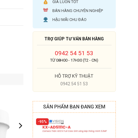
GIÁ LUÔN TỐT
BÁN HÀNG CHUYÊN NGHIỆP
HẬU MÃI CHU ĐÁO
TRỢ GIÚP TƯ VẤN BÁN HÀNG
0942 54 51 53
TỪ 08H00 - 17H30 (T2 - CN)
HỖ TRỢ KỸ THUẬT
0942 54 51 53
SẢN PHẨM BẠN ĐANG XEM
95%