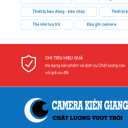
Thiết bị báo động - báo cháy
Thiết bị
Thẻ nhớ lưu trữ
Đầu ghi camera
CHI TIÊU HIỆU QUẢ
Đa dạng sản phẩm và dịch vụ Chất lượng cao
với giá ưu đãi