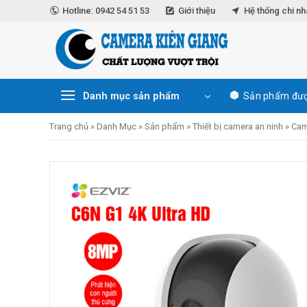
Skip
Hotline: 0942 54 51 53
Giới thiệu
Hệ thống chi n
to
content
Danh mục sản phẩm
Sản phẩm đượ
Trang chủ
»
Danh Mục
»
Sản phẩm
»
Thiết bị camera an ninh
»
Cam