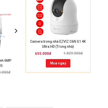
Camera trong nhà EZVIZ C6N G1 4K
Ultra HD (Trong nhà)
1.829.000đ
655.000đ
ính 6MP
Mua ngay
4G
0.000đ