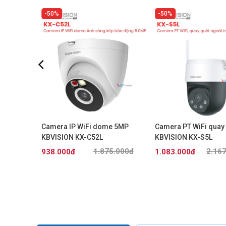
50%
50%
ét 10MP
Camera IP WiFi dome 5MP
Camera PT WiFi quay
KBVISION KX-C52L
KBVISION KX-S5L
.000đ
1.875.000đ
2.16
938.000đ
1.083.000đ