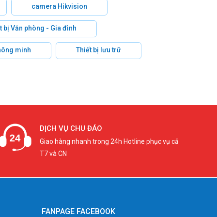
camera Hikvision
t bị Văn phòng - Gia đình
hông minh
Thiết bị lưu trữ
DỊCH VỤ CHU ĐÁO
Giao hàng nhanh trong 24h Hotline phục vụ cả
T7 và CN
FANPAGE FACEBOOK