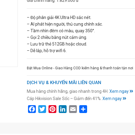
Giá chính hãng:
1.829.000 đ
– Độ phân giải 4K Ultra HD sắc nét.
– AI phát hiện người, thú cưng chính xác.
– Tầm nhìn đêm có màu, quay 350°.
– Gọi 2 chiều bằng nút cảm ứng.
– Lưu trữ thẻ 512GB hoặc cloud.
– Dễ lắp, hỗ trợ wifi 6.
Đặt Mua Online - Giao Hàng COD kiểm hàng & thanh toán tận nơi
DỊCH VỤ & KHUYẾN MÃI LIÊN QUAN
Mua hàng chính hãng, giao nhanh trong 4H.
Xem ngay
Cáp Hikvision Sale Sốc – Giảm đến 41%.
Xem ngay
Facebook
Twitter
Pinterest
LinkedIn
Email
Share