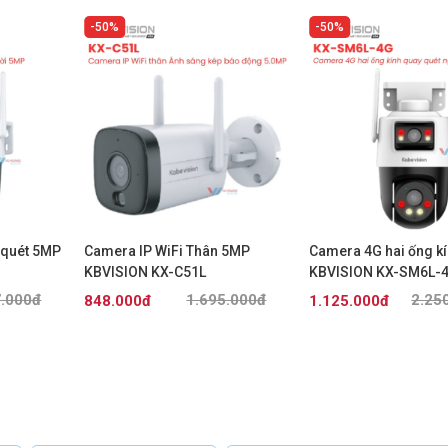
50%
50%
 quét 5MP
Camera IP WiFi Thân 5MP
Camera 4G hai ống k
KBVISION KX-C51L
KBVISION KX-SM6L-
7.000đ
1.695.000đ
2.25
848.000đ
1.125.000đ