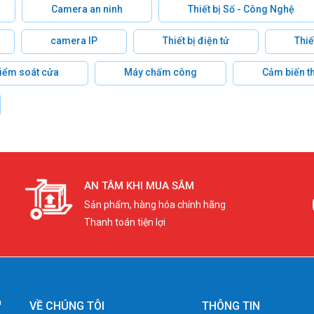
Camera an ninh
Thiết bị Số - Công Nghệ
camera IP
Thiết bị điện tử
Thiế
 kiểm soát cửa
Máy chấm công
Cảm biến t
AN TÂM KHI MUA SẮM
Sản phẩm, hàng hóa chính hãng
Thanh toán tiện lợi
VỀ CHÚNG TÔI
THÔNG TIN