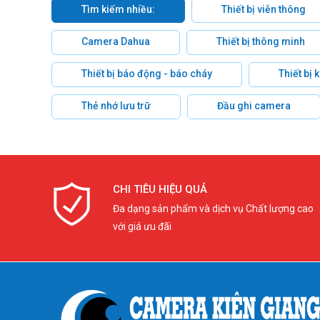
Tìm kiếm nhiều:
Thiết bị viễn thông
Camera Dahua
Thiết bị thông minh
Thiết bị báo động - báo cháy
Thiết bị
Thẻ nhớ lưu trữ
Đầu ghi camera
CHI TIÊU HIỆU QUẢ
Đa dạng sản phẩm và dịch vụ Chất lượng cao
với giá ưu đãi