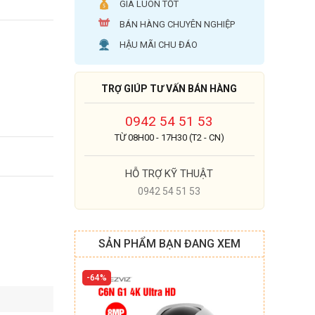
GIÁ LUÔN TỐT
BÁN HÀNG CHUYÊN NGHIỆP
HẬU MÃI CHU ĐÁO
TRỢ GIÚP TƯ VẤN BÁN HÀNG
0942 54 51 53
TỪ 08H00 - 17H30 (T2 - CN)
HỖ TRỢ KỸ THUẬT
0942 54 51 53
SẢN PHẨM BẠN ĐANG XEM
64%