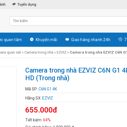
hánh
Tuyển dụng
c quan tâm
Khuyến mãi
Giao hàng nhanh 24h
7
era quan sát
»
Camera trong nhà
»
EZVIZ
»
Camera trong nhà EZVIZ C6N G1
Camera trong nhà EZVIZ C6N G1 4K
HD (Trong nhà)
Mã SP:
C6N G1 4K
Hãng SX:
EZVIZ
655.000đ
Tiết kiệm:
64%