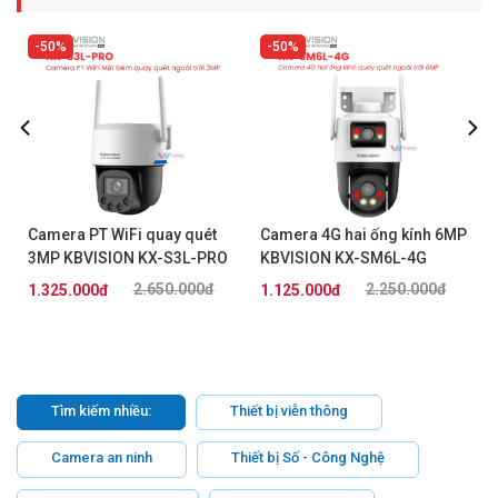
50%
50%
Camera PT WiFi quay quét
Camera 4G hai ống kính 6MP
3MP KBVISION KX-S3L-PRO
KBVISION KX-SM6L-4G
2.650.000đ
2.250.000đ
1.325.000đ
1.125.000đ
Tìm kiếm nhiều:
Thiết bị viễn thông
Camera an ninh
Thiết bị Số - Công Nghệ