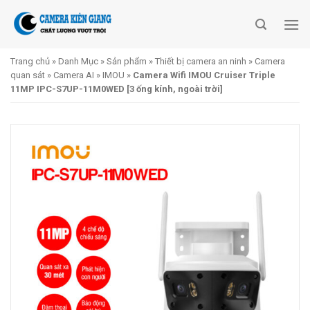
Skip
to
content
Trang chủ
»
Danh Mục
»
Sản phẩm
»
Thiết bị camera an ninh
»
Camera
quan sát
»
Camera AI
»
IMOU
»
Camera Wifi IMOU Cruiser Triple
11MP IPC-S7UP-11M0WED [3 ống kính, ngoài trời]