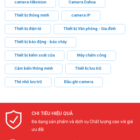
camera Hikvision
Camera Dahua
Thiết bị thông minh
camera IP
Thiết bị điện tử
Thiết bị Văn phòng - Gia đình
Thiết bị báo động - báo cháy
Thiết bị kiểm soát cửa
Máy chấm công
Cảm biến thông minh
Thiết bị lưu trữ
Thẻ nhớ lưu trữ
Đầu ghi camera
CHI TIÊU HIỆU QUẢ
Đa dạng sản phẩm và dịch vụ Chất lượng cao với giá
ưu đãi