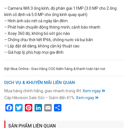
– Camera Wifi 3 ống kính, độ phân giải 11MP (3.0 MP cho 2 ống
kính cố định và 5.0 MP cho ống kính quay quét)
– Hình ảnh sắc nét cả ngày lẫn đêm.
– Phát hiện chuyển động thông minh, cảnh báo nhanh.
– Xoay 360 độ, không bỏ sót góc nào.
– Chống chịu thời tiết IP66, chống nước và bụi bẩn
– Lắp đặt dễ dàng, không cần kỹ thuật cao.
– Giá hợp lý, phù hợp mọi gia đình.
Đặt Mua Online - Giao Hàng COD kiểm hàng & thanh toán tận nơi
DỊCH VỤ & KHUYẾN MÃI LIÊN QUAN
Mua hàng chính hãng, giao nhanh trong 4H.
Xem ngay
Cáp Hikvision Sale Sốc – Giảm đến 41%.
Xem ngay
Facebook
Twitter
Pinterest
LinkedIn
Email
Share
SẢN PHẨM LIÊN QUAN