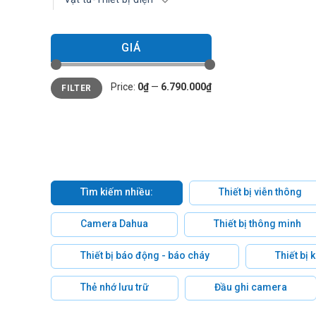
GIÁ
Min
Max
Price:
0₫
—
6.790.000₫
FILTER
price
price
Tìm kiếm nhiều:
Thiết bị viễn thông
Camera Dahua
Thiết bị thông minh
Thiết bị báo động - báo cháy
Thiết bị
Thẻ nhớ lưu trữ
Đầu ghi camera