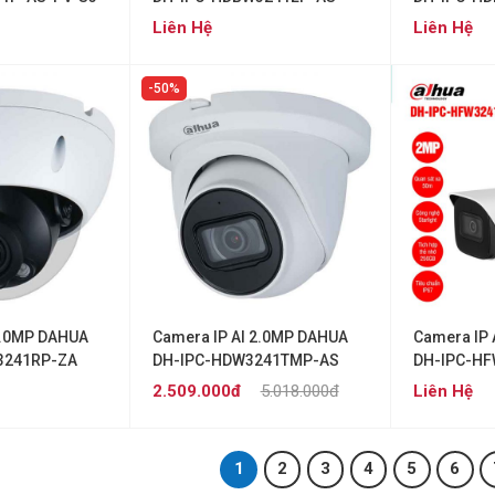
Liên Hệ
Liên Hệ
50%
2.0MP DAHUA
Camera IP AI 2.0MP DAHUA
Camera IP 
3241RP-ZA
DH-IPC-HDW3241TMP-AS
DH-IPC-HF
2.509.000đ
5.018.000đ
Liên Hệ
1
2
3
4
5
6