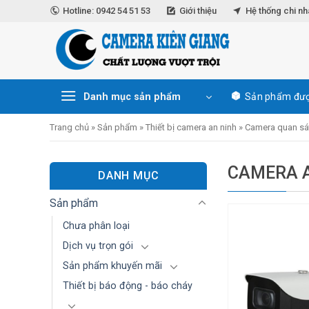
Skip
Hotline: 0942 54 51 53
Giới thiệu
Hệ thống chi n
to
content
Danh mục sản phẩm
Sản phẩm đượ
Trang chủ
»
Sản phẩm
»
Thiết bị camera an ninh
»
Camera quan sá
CAMERA A
DANH MỤC
Sản phẩm
Chưa phân loại
Dịch vụ trọn gói
Sản phẩm khuyến mãi
Thiết bị báo động - báo cháy