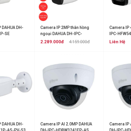
P DAHUA DH-
Camera IP 2MP thân hồng
Camera IP
EP-SE
ngoại DAHUA DH-IPC-
IPC-HFW54
HFW3241E-AS-S2
2.289.000đ
4.159.000đ
Liên Hệ
P DAHUA DH-
Camera IP AI 2.0MP DAHUA
Camera IP 
1P-AS-PV-S3
DH-IPC-HDBW3241EP-AS
DH-IPC-H