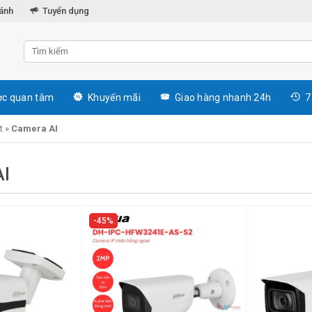
hánh
Tuyển dụng
c quan tâm
Khuyến mãi
Giao hàng nhanh 24h
7
t
»
Camera AI
I
45%