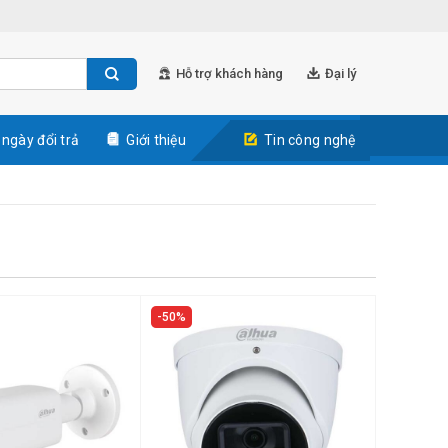
Hỗ trợ khách hàng
Đại lý
 ngày đổi trả
Giới thiệu
Tin công nghệ
50%