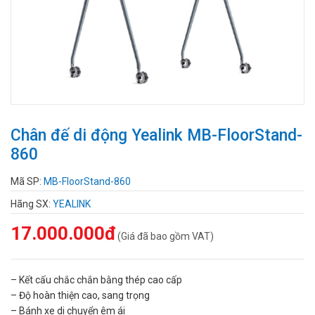
Chân đế di động Yealink MB-FloorStand-
860
Mã SP:
MB-FloorStand-860
Hãng SX:
YEALINK
17.000.000đ
(Giá đã bao gồm VAT)
– Kết cấu chắc chắn bằng thép cao cấp
– Độ hoàn thiện cao, sang trọng
– Bánh xe di chuyển êm ái