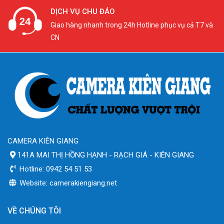
DỊCH VỤ CHU ĐÁO
Giao hàng nhanh trong 24h Hotline phục vụ cả T7 và
CN
CAMERA KIÊN GIANG
141A MAI THỊ HỒNG HẠNH - RẠCH GIÁ - KIÊN GIANG
Hotline: 0942 54 51 53
Website: camerakiengiang.net
VỀ CHÚNG TÔI