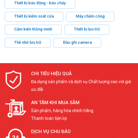
Thiết bị báo động - báo cháy
Thiết bị kiểm soát cửa
Máy chấm công
Cảm biến thông minh
Thiết bị lưu trữ
Thẻ nhớ lưu trữ
Đầu ghi camera
CHI TIÊU HIỆU QUẢ
Đa dạng sản phẩm và dịch vụ Chất lượng cao với giá
ưu đãi
AN TÂM KHI MUA SẮM
Sản phẩm, hàng hóa chính hãng
Thanh toán tiện lợi
DỊCH VỤ CHU ĐÁO