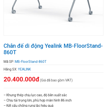
Chân đế di động Yealink MB-FloorStand-
860T
Mã SP:
MB-FloorStand-860T
Hãng SX:
YEALINK
20.400.000đ
(Giá đã bao gồm VAT)
– Khung thép chịu lực cao, độ bền xuất sắc
– Chịu tải trọng lớn, phù hợp màn hình 86 inch
– Kết cấu chống rung lắc hiệu quả