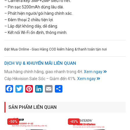
– Camera kép 3MP+2MP siêu rõ nét.
– Pin sạc 5200mAh dùng lâu dài.
– Phát hiện người/gói hàng chính xác.
– Đàm thoại 2 chiều tiện lợi.
– Lắp đặt không dây, dễ dàng.
– Kết nối Wi-Fi ổn định, thông minh.
Đặt Mua Online - Giao Hàng COD kiểm hàng & thanh toán tận nơi
DỊCH VỤ & KHUYẾN MÃI LIÊN QUAN
Mua hàng chính hãng, giao nhanh trong 4H.
Xem ngay
Cáp Hikvision Sale Sốc – Giảm đến 41%.
Xem ngay
Facebook
Twitter
Pinterest
LinkedIn
Email
Share
SẢN PHẨM LIÊN QUAN
50%
45%