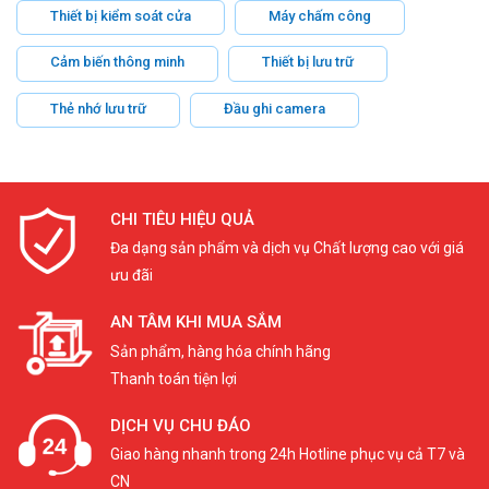
Thiết bị kiểm soát cửa
Máy chấm công
Cảm biến thông minh
Thiết bị lưu trữ
Thẻ nhớ lưu trữ
Đầu ghi camera
CHI TIÊU HIỆU QUẢ
Đa dạng sản phẩm và dịch vụ Chất lượng cao với giá
ưu đãi
AN TÂM KHI MUA SẮM
Sản phẩm, hàng hóa chính hãng
Thanh toán tiện lợi
DỊCH VỤ CHU ĐÁO
Giao hàng nhanh trong 24h Hotline phục vụ cả T7 và
CN