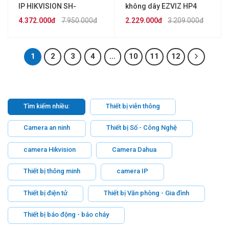
IP HIKVISION SH-
không dây EZVIZ HP4
KIS6213-WTDE
4.372.000đ
7.950.000đ
2.229.000đ
3.209.000đ
1
2
3
4
…
10
11
12
Tìm kiếm nhiều:
Thiết bị viễn thông
Camera an ninh
Thiết bị Số - Công Nghệ
camera Hikvision
Camera Dahua
Thiết bị thông minh
camera IP
Thiết bị điện tử
Thiết bị Văn phòng - Gia đình
Thiết bị báo động - báo cháy