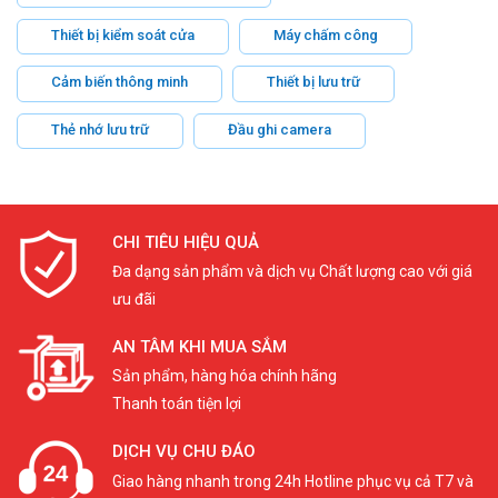
Thiết bị kiểm soát cửa
Máy chấm công
Cảm biến thông minh
Thiết bị lưu trữ
Thẻ nhớ lưu trữ
Đầu ghi camera
CHI TIÊU HIỆU QUẢ
Đa dạng sản phẩm và dịch vụ Chất lượng cao với giá
ưu đãi
AN TÂM KHI MUA SẮM
Sản phẩm, hàng hóa chính hãng
Thanh toán tiện lợi
DỊCH VỤ CHU ĐÁO
Giao hàng nhanh trong 24h Hotline phục vụ cả T7 và