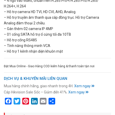
– 4 ngõ vào video, chuẩn nén H.265 Pro+/H.265 Pro/H.265/
H.264+, H.264
– Hỗ trợ camera HD TVI, HD CVI, AHD, Analog.
– Hỗ trợ truyền âm thanh qua cáp đồng trục. Hỗ trợ Camera
Analog đàm thoại 2 chiều.
– Gán thêm 02 camera IP 4MP
– 01 cổng SATA hỗ trợ ổ cứng tối đa 10TB
– Hỗ trợ cổng RS485
– Tính năng thông minh VCA
– Hỗ trợ 1 kênh nhận diện khuôn mặt
Đặt Mua Online - Giao Hàng COD kiểm hàng & thanh toán tận nơi
DỊCH VỤ & KHUYẾN MÃI LIÊN QUAN
Mua hàng chính hãng, giao nhanh trong 4H.
Xem ngay
Cáp Hikvision Sale Sốc – Giảm đến 41%.
Xem ngay
Facebook
Twitter
Pinterest
LinkedIn
Email
Share