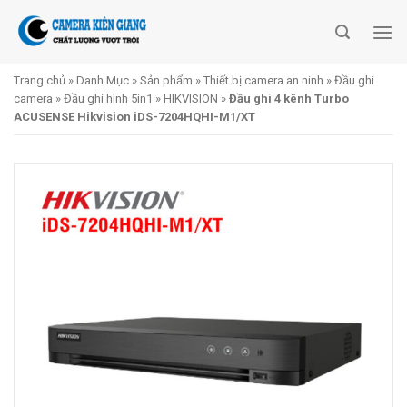
Skip
to
content
Trang chủ
»
Danh Mục
»
Sản phẩm
»
Thiết bị camera an ninh
»
Đầu ghi
camera
»
Đầu ghi hình 5in1
»
HIKVISION
»
Đầu ghi 4 kênh Turbo
ACUSENSE Hikvision iDS-7204HQHI-M1/XT