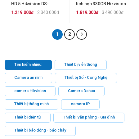
HD 5 Hikvision DS-
tích hợp 330GB Hikvision
7208HGHI-M1
DS-E04HGHI-B
1.219.000đ
2.340.000đ
1.819.000đ
3.490.000đ
1
2
Tìm kiếm nhiều:
Thiết bị viễn thông
Camera an ninh
Thiết bị Số - Công Nghệ
camera Hikvision
Camera Dahua
Thiết bị thông minh
camera IP
Thiết bị điện tử
Thiết bị Văn phòng - Gia đình
Thiết bị báo động - báo cháy