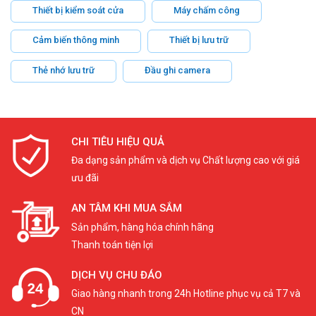
Thiết bị kiểm soát cửa
Máy chấm công
Cảm biến thông minh
Thiết bị lưu trữ
Thẻ nhớ lưu trữ
Đầu ghi camera
CHI TIÊU HIỆU QUẢ
Đa dạng sản phẩm và dịch vụ Chất lượng cao với giá
ưu đãi
AN TÂM KHI MUA SẮM
Sản phẩm, hàng hóa chính hãng
Thanh toán tiện lợi
DỊCH VỤ CHU ĐÁO
Giao hàng nhanh trong 24h Hotline phục vụ cả T7 và
CN