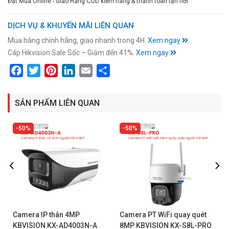
Đặt Mua Online - Giao Hàng COD kiểm hàng & thanh toán tận nơi
DỊCH VỤ & KHUYẾN MÃI LIÊN QUAN
Mua hàng chính hãng, giao nhanh trong 4H.
Xem ngay
Cáp Hikvision Sale Sốc – Giảm đến 41%.
Xem ngay
Facebook
Twitter
Pinterest
LinkedIn
Email
Share
SẢN PHẨM LIÊN QUAN
50%
50%
Camera IP thân 4MP
Camera PT WiFi quay quét
KBVISION KX-AD4003N-A
8MP KBVISION KX-S8L-PRO