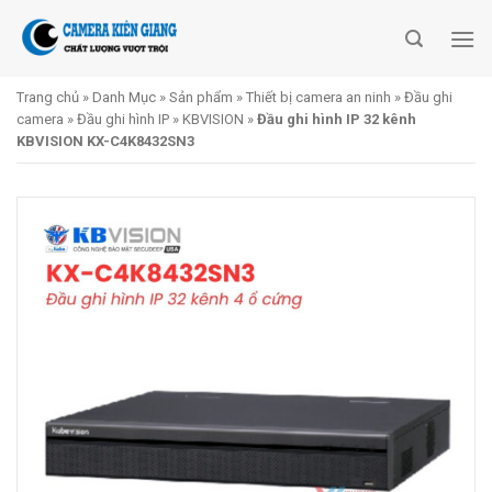
Skip
to
content
Trang chủ
»
Danh Mục
»
Sản phẩm
»
Thiết bị camera an ninh
»
Đầu ghi
camera
»
Đầu ghi hình IP
»
KBVISION
»
Đầu ghi hình IP 32 kênh
KBVISION KX-C4K8432SN3