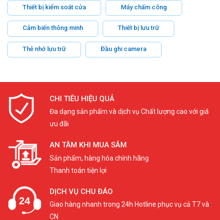
Thiết bị kiểm soát cửa
Máy chấm công
Cảm biến thông minh
Thiết bị lưu trữ
Thẻ nhớ lưu trữ
Đầu ghi camera
CHI TIÊU HIỆU QUẢ
Đa dạng sản phẩm và dịch vụ Chất lượng cao với giá
ưu đãi
AN TÂM KHI MUA SẮM
Sản phẩm, hàng hóa chính hãng
Thanh toán tiện lợi
DỊCH VỤ CHU ĐÁO
Giao hàng nhanh trong 24h Hotline phục vụ cả T7 và
CN