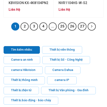
KBVISION KX-4K8104PN2
NVR1104HS-W-S2
Liên Hệ
Liên Hệ
1
2
3
4
…
25
26
27
Tìm kiếm nhiều:
Thiết bị viễn thông
Camera an ninh
Thiết bị Số - Công Nghệ
camera Hikvision
Camera Dahua
Thiết bị thông minh
camera IP
Thiết bị điện tử
Thiết bị Văn phòng - Gia đình
Thiết bị báo động - báo cháy