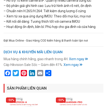
– Hỗ trợ 10 kênh camera IP: Quản lý nhiều camera cùng lúc
– Độ phân giải ghi hình cao: Lưu trữ hình ảnh rõ nét, ổn định
– Chuẩn nén H.265/H.264: Tiết kiệm dung lượng ổ cứng
– Xem từ xa qua ứng dụng IMOU: Theo dõi mọi lúc, mọi nơi
– Kết nối dễ dàng: Tương thích tốt với camera IMOU
– Hoạt động ổn định, bền bỉ: Phù hợp cho gia đình và cửa hàng
Đặt Mua Online - Giao Hàng COD kiểm hàng & thanh toán tận nơi
DỊCH VỤ & KHUYẾN MÃI LIÊN QUAN
Mua hàng chính hãng, giao nhanh trong 4H.
Xem ngay
Cáp Hikvision Sale Sốc – Giảm đến 41%.
Xem ngay
Facebook
Twitter
Pinterest
LinkedIn
Email
Share
SẢN PHẨM LIÊN QUAN
50%
50%