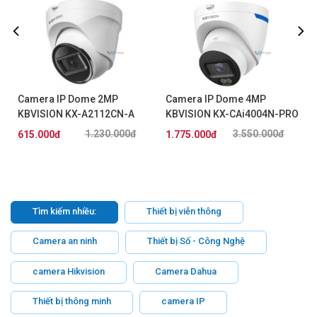
P
Camera IP Dome 2MP
Camera IP Dome 4MP
KBVISION KX-A2112CN-A
KBVISION KX-CAi4004N-PRO
1.230.000đ
3.550.000đ
615.000đ
1.775.000đ
Tìm kiếm nhiều:
Thiết bị viễn thông
Camera an ninh
Thiết bị Số - Công Nghệ
camera Hikvision
Camera Dahua
Thiết bị thông minh
camera IP