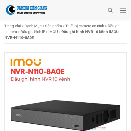
Skip
to
content
Trang chủ
»
Danh Mục
»
Sản phẩm
»
Thiết bị camera an ninh
»
Đầu ghi
camera
»
Đầu ghi hình IP
»
IMOU
»
Đầu ghi hình NVR 10 kênh IMOU
NVR-N110-8A0E