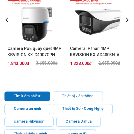
Camera PoE quay quét 4MP
Camera IP thân 4MP
KBVISION KX-C4007CPN-
KBVISION KX-AD4003N-A
PRO
3.685.000đ
2.655.000đ
1.843.000đ
1.328.000đ
Tìm kiếm nhiều:
Thiết bị viễn thông
Camera an ninh
Thiết bị Số - Công Nghệ
camera Hikvision
Camera Dahua
Thiết bị thông minh
camera IP