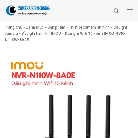
Skip
to
content
Trang chủ
»
Danh Mục
»
Sản phẩm
»
Thiết bị camera an ninh
»
Đầu ghi
camera
»
Đầu ghi hình IP
»
IMOU
»
Đầu ghi Wifi 10 kênh IMOU NVR-
N110W-8A0E