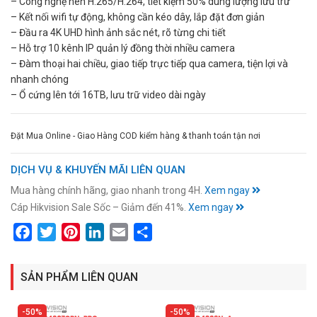
– Công nghệ nén H.265/H.264, tiết kiệm 50% dung lượng lưu trữ
– Kết nối wifi tự động, không cần kéo dây, lắp đặt đơn giản
– Đầu ra 4K UHD hình ảnh sắc nét, rõ từng chi tiết
– Hỗ trợ 10 kênh IP quản lý đồng thời nhiều camera
– Đàm thoại hai chiều, giao tiếp trực tiếp qua camera, tiện lợi và
nhanh chóng
– Ổ cứng lên tới 16TB, lưu trữ video dài ngày
Đặt Mua Online - Giao Hàng COD kiểm hàng & thanh toán tận nơi
DỊCH VỤ & KHUYẾN MÃI LIÊN QUAN
Mua hàng chính hãng, giao nhanh trong 4H.
Xem ngay
Cáp Hikvision Sale Sốc – Giảm đến 41%.
Xem ngay
Facebook
Twitter
Pinterest
LinkedIn
Email
Share
SẢN PHẨM LIÊN QUAN
50%
50%