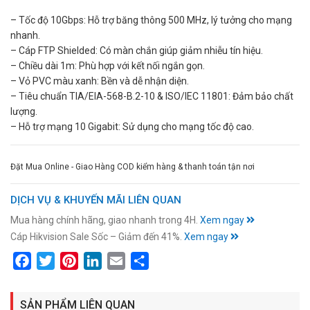
– Tốc độ 10Gbps: Hỗ trợ băng thông 500 MHz, lý tưởng cho mạng
nhanh.
– Cáp FTP Shielded: Có màn chắn giúp giảm nhiễu tín hiệu.
– Chiều dài 1m: Phù hợp với kết nối ngắn gọn.
– Vỏ PVC màu xanh: Bền và dễ nhận diện.
– Tiêu chuẩn TIA/EIA-568-B.2-10 & ISO/IEC 11801: Đảm bảo chất
lượng.
– Hỗ trợ mạng 10 Gigabit: Sử dụng cho mạng tốc độ cao.
Đặt Mua Online - Giao Hàng COD kiểm hàng & thanh toán tận nơi
DỊCH VỤ & KHUYẾN MÃI LIÊN QUAN
Mua hàng chính hãng, giao nhanh trong 4H.
Xem ngay
Cáp Hikvision Sale Sốc – Giảm đến 41%.
Xem ngay
Facebook
Twitter
Pinterest
LinkedIn
Email
Share
SẢN PHẨM LIÊN QUAN