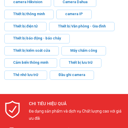
camera Hikvision
Camera Dahua
Thiết bị thông minh
camera IP
Thiết bị điện tử
Thiết bị Văn phòng - Gia đình
Thiết bị báo động - báo cháy
Thiết bị kiểm soát cửa
Máy chấm công
Cảm biến thông minh
Thiết bị lưu trữ
Thẻ nhớ lưu trữ
Đầu ghi camera
CHI TIÊU HIỆU QUẢ
Đa dạng sản phẩm và dịch vụ Chất lượng cao với giá
ưu đãi