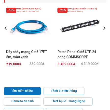
35%
20%
Dây nhảy mạng Cat6 17FT
Patch Panel Cat6 UTP 24
5m, màu xanh
cổng COMMSCOPE
AMP/Commscope
(760237040/9-1375055-2)
339.000đ
4.319.000đ
219.000đ
3.459.000đ
NPC06UVDB-BL017F
Tìm kiếm nhiều:
Thiết bị viễn thông
Camera an ninh
Thiết bị Số - Công Nghệ