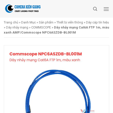
Skip
to
content
Trang chủ
»
Danh Mục
»
Sản phẩm
»
Thiết bị viễn thông
»
Dây cáp tín hiệu
»
Dây nhảy mạng
»
COMMSCOPE
»
Dây nhảy mạng Cat6A FTP 1m, màu
xanh AMP/Commscope NPC6ASZDB-BL001M