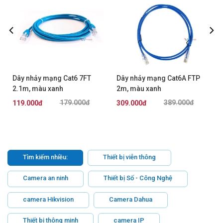
Dây nhảy mạng Cat6 7FT
Dây nhảy mạng Cat6A FTP
2.1m, màu xanh
2m, màu xanh
AMP/Commscope
AMP/Commscope
179.000đ
389.000đ
119.000đ
309.000đ
NPC06UVDB-BL007F
NPC6ASZDB-BL002M
Tìm kiếm nhiều:
Thiết bị viễn thông
Camera an ninh
Thiết bị Số - Công Nghệ
camera Hikvision
Camera Dahua
Thiết bị thông minh
camera IP