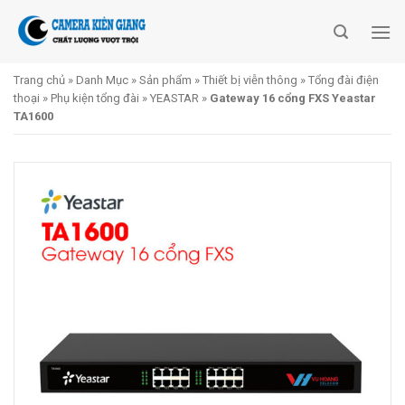
Skip
to
content
Trang chủ
»
Danh Mục
»
Sản phẩm
»
Thiết bị viễn thông
»
Tổng đài điện
thoại
»
Phụ kiện tổng đài
»
YEASTAR
»
Gateway 16 cổng FXS Yeastar
TA1600