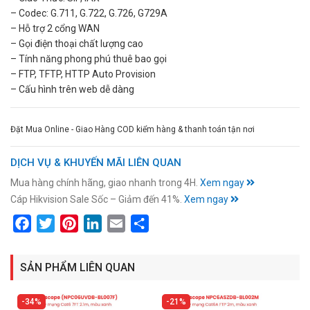
– Codec: G.711, G.722, G.726, G729A
– Hỗ trợ 2 cổng WAN
– Gọi điện thoại chất lượng cao
– Tính năng phong phú thuê bao gọi
– FTP, TFTP, HTTP Auto Provision
– Cấu hình trên web dễ dàng
Đặt Mua Online - Giao Hàng COD kiểm hàng & thanh toán tận nơi
DỊCH VỤ & KHUYẾN MÃI LIÊN QUAN
Mua hàng chính hãng, giao nhanh trong 4H.
Xem ngay
Cáp Hikvision Sale Sốc – Giảm đến 41%.
Xem ngay
Facebook
Twitter
Pinterest
LinkedIn
Email
Share
SẢN PHẨM LIÊN QUAN
34%
21%