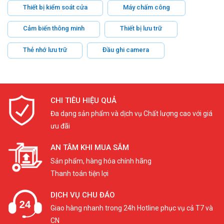
Thiết bị kiểm soát cửa
Máy chấm công
Cảm biến thông minh
Thiết bị lưu trữ
Thẻ nhớ lưu trữ
Đầu ghi camera
CHI TIÊU HIỆU QUẢ
Đa dạng sản phẩm và dịch vụ Chất lượng cao với giá
ưu đãi
AN TÂM KHI MUA SẮM
Sản phẩm, hàng hóa chính hãng
Thanh toán tiện lợi
DỊCH VỤ CHU ĐÁO
Giao hàng nhanh trong 24h Hotline phục vụ cả T7 và
CN