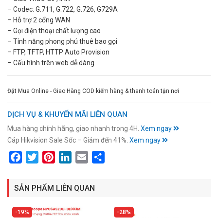
– Codec: G.711, G.722, G.726, G729A
– Hỗ trợ 2 cổng WAN
– Gọi điện thoại chất lượng cao
– Tính năng phong phú thuê bao gọi
– FTP, TFTP, HTTP Auto Provision
– Cấu hình trên web dễ dàng
Đặt Mua Online - Giao Hàng COD kiểm hàng & thanh toán tận nơi
DỊCH VỤ & KHUYẾN MÃI LIÊN QUAN
Mua hàng chính hãng, giao nhanh trong 4H.
Xem ngay
Cáp Hikvision Sale Sốc – Giảm đến 41%.
Xem ngay
Facebook
Twitter
Pinterest
LinkedIn
Email
Share
SẢN PHẨM LIÊN QUAN
19%
28%