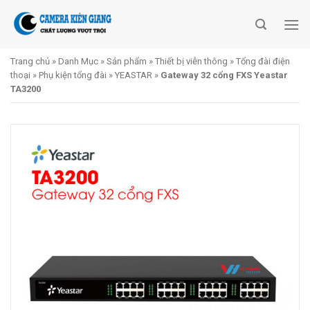
Skip
to
content
Trang chủ
»
Danh Mục
»
Sản phẩm
»
Thiết bị viễn thông
»
Tổng đài điện
thoại
»
Phụ kiện tổng đài
»
YEASTAR
»
Gateway 32 cổng FXS Yeastar
TA3200