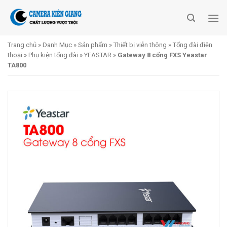
Skip
to
content
Trang chủ
»
Danh Mục
»
Sản phẩm
»
Thiết bị viễn thông
»
Tổng đài điện
thoại
»
Phụ kiện tổng đài
»
YEASTAR
»
Gateway 8 cổng FXS Yeastar
TA800