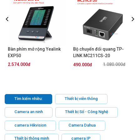
Bàn phím mở rộng Yealink
Bộ chuyển đổi quang TP-
EXP50
LINK MC211CS-20
2.574.000đ
1.080.000đ
490.000đ
Tìm kiếm nhiều:
Thiết bị viễn thông
Camera an ninh
Thiết bị Số - Công Nghệ
camera Hikvision
Camera Dahua
Thiết bị thông minh
camera IP