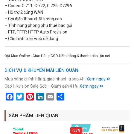
– Codec: G.711, G.722, G.726, G729A
– Hỗ trợ 2 cổng WAN
– Gọi điện thoại chất lượng cao
– Tính năng phong phú thuê bao gọi
– FTP, TFTP, HTTP Auto Provision
– Cấu hình trên web dễ dàng
Đặt Mua Online - Giao Hàng COD kiểm hàng & thanh toán tận nơi
DỊCH VỤ & KHUYẾN MÃI LIÊN QUAN
Mua hàng chính hãng, giao nhanh trong 4H.
Xem ngay
Cáp Hikvision Sale Sốc – Giảm đến 41%.
Xem ngay
Facebook
Twitter
Pinterest
LinkedIn
Email
Share
SẢN PHẨM LIÊN QUAN
55%