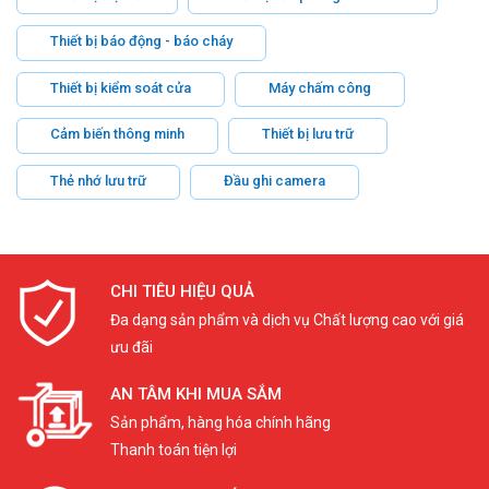
Thiết bị báo động - báo cháy
Thiết bị kiểm soát cửa
Máy chấm công
Cảm biến thông minh
Thiết bị lưu trữ
Thẻ nhớ lưu trữ
Đầu ghi camera
CHI TIÊU HIỆU QUẢ
Đa dạng sản phẩm và dịch vụ Chất lượng cao với giá
ưu đãi
AN TÂM KHI MUA SẮM
Sản phẩm, hàng hóa chính hãng
Thanh toán tiện lợi