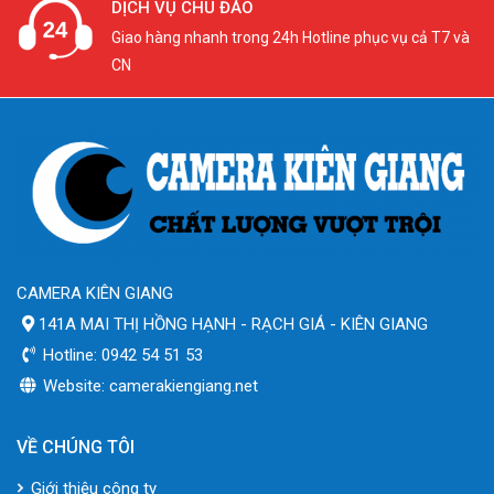
DỊCH VỤ CHU ĐÁO
Giao hàng nhanh trong 24h Hotline phục vụ cả T7 và
CN
CAMERA KIÊN GIANG
141A MAI THỊ HỒNG HẠNH - RẠCH GIÁ - KIÊN GIANG
Hotline: 0942 54 51 53
Website: camerakiengiang.net
VỀ CHÚNG TÔI
Giới thiệu công ty