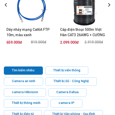
Dây nhảy mạng Cat6A FTP
Cáp điện thoại 500m Việt
10m, màu xanh
Hàn CAT3 26AWG + CƯỜNG
AMP/Commscope
LỰC KHÔNG DẦU
819.000đ
2.919.000đ
659.000đ
2.099.000đ
NPC6ASZDB-BL010M
Tìm kiếm nhiều:
Thiết bị viễn thông
Camera an ninh
Thiết bị Số - Công Nghệ
camera Hikvision
Camera Dahua
Thiết bị thông minh
camera IP
Thiết bị điện tử
Thiết bị Văn phòng - Gia đình