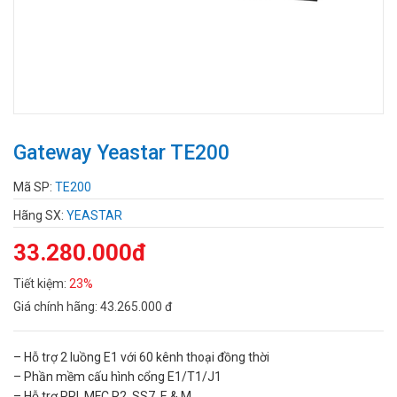
Gateway Yeastar TE200
Mã SP:
TE200
Hãng SX:
YEASTAR
33.280.000đ
Tiết kiệm:
23%
Giá chính hãng:
43.265.000 đ
– Hỗ trợ 2 luồng E1 với 60 kênh thoại đồng thời
– Phần mềm cấu hình cổng E1/T1/J1
– Hỗ trợ PRI, MFC R2, SS7, E & M