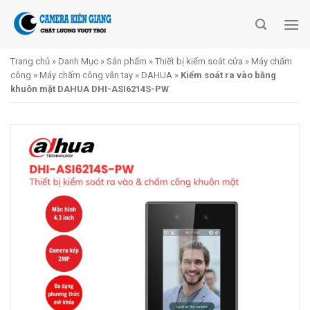
Skip
to
content
Trang chủ
»
Danh Mục
»
Sản phẩm
»
Thiết bị kiểm soát cửa
»
Máy chấm
công
»
Máy chấm công vân tay
»
DAHUA
»
Kiểm soát ra vào bằng
khuôn mặt DAHUA DHI-ASI6214S-PW