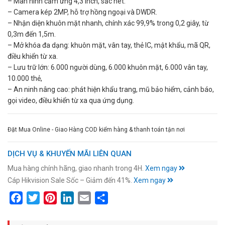
– Màn hình cảm ứng 4,3 inch, sắc nét.
– Camera kép 2MP, hỗ trợ hồng ngoại và DWDR.
– Nhận diện khuôn mặt nhanh, chính xác 99,9% trong 0,2 giây, từ
0,3m đến 1,5m.
– Mở khóa đa dạng: khuôn mặt, vân tay, thẻ IC, mật khẩu, mã QR,
điều khiển từ xa.
– Lưu trữ lớn: 6.000 người dùng, 6.000 khuôn mặt, 6.000 vân tay,
10.000 thẻ,
– An ninh nâng cao: phát hiện khẩu trang, mũ bảo hiểm, cảnh báo,
gọi video, điều khiển từ xa qua ứng dụng.
Đặt Mua Online - Giao Hàng COD kiểm hàng & thanh toán tận nơi
DỊCH VỤ & KHUYẾN MÃI LIÊN QUAN
Mua hàng chính hãng, giao nhanh trong 4H.
Xem ngay
Cáp Hikvision Sale Sốc – Giảm đến 41%.
Xem ngay
Facebook
Twitter
Pinterest
LinkedIn
Email
Share