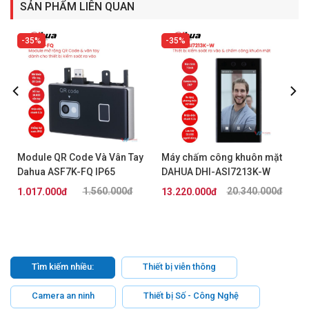
SẢN PHẨM LIÊN QUAN
35%
35%
Module QR Code Và Vân Tay
Máy chấm công khuôn mặt
1
Dahua ASF7K-FQ IP65
DAHUA DHI-ASI7213K-W
1.560.000đ
20.340.000đ
1.017.000đ
13.220.000đ
Tìm kiếm nhiều:
Thiết bị viễn thông
Camera an ninh
Thiết bị Số - Công Nghệ