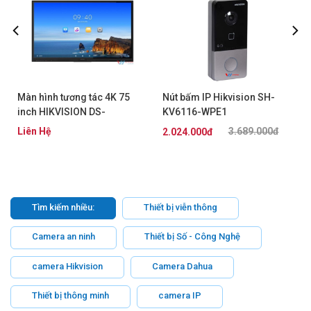
Màn hình tương tác 4K 75
Nút bấm IP Hikvision SH-
inch HIKVISION DS-
KV6116-WPE1
D5B75RB/EL
Liên Hệ
3.689.000đ
2.024.000đ
Tìm kiếm nhiều:
Thiết bị viễn thông
Camera an ninh
Thiết bị Số - Công Nghệ
camera Hikvision
Camera Dahua
Thiết bị thông minh
camera IP