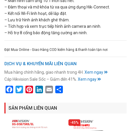
– Màn hình cảm ứng 10.1 inch sắc nét.
– Đàm thoại và mở khóa từ xa qua ứng dụng Hik-Connect.
– Kết nối Wi-Fi linh hoạt, dễ lắp đặt.
– Lưu trữ hình ảnh khách ghé thăm.
– Tích hợp và xem trực tiếp hình ảnh camera an ninh.
– Hỗ trợ 8 cổng báo động tăng cường an ninh.
Đặt Mua Online - Giao Hàng COD kiểm hàng & thanh toán tận nơi
DỊCH VỤ & KHUYẾN MÃI LIÊN QUAN
Mua hàng chính hãng, giao nhanh trong 4H.
Xem ngay
Cáp Hikvision Sale Sốc – Giảm đến 41%.
Xem ngay
Facebook
Twitter
Pinterest
LinkedIn
Email
Share
SẢN PHẨM LIÊN QUAN
45%