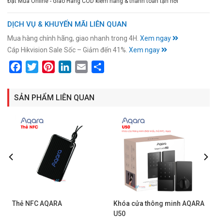
Đặt Mua Online - Giao Hàng COD kiểm hàng & thanh toán tận nơi
DỊCH VỤ & KHUYẾN MÃI LIÊN QUAN
Mua hàng chính hãng, giao nhanh trong 4H.
Xem ngay
Cáp Hikvision Sale Sốc – Giảm đến 41%.
Xem ngay
Facebook
Twitter
Pinterest
LinkedIn
Email
Share
SẢN PHẨM LIÊN QUAN
Thẻ NFC AQARA
Khóa cửa thông minh AQARA
1
U50