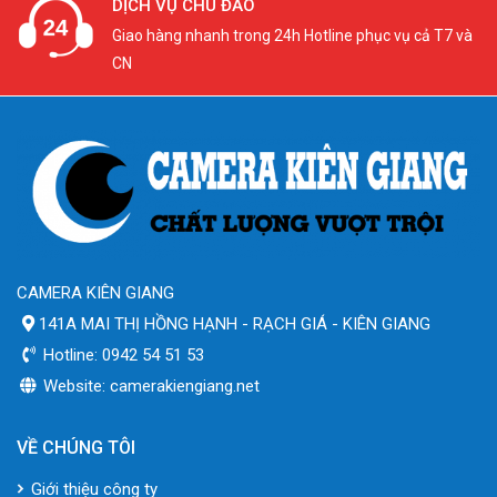
DỊCH VỤ CHU ĐÁO
Giao hàng nhanh trong 24h Hotline phục vụ cả T7 và
CN
CAMERA KIÊN GIANG
141A MAI THỊ HỒNG HẠNH - RẠCH GIÁ - KIÊN GIANG
Hotline: 0942 54 51 53
Website: camerakiengiang.net
VỀ CHÚNG TÔI
Giới thiệu công ty