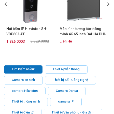
Nút bấm IP Hikvision SH-
Màn hình tương tác thông
VDP603-PE
minh 4K 65 inch DAHUA DHI-
LPH65-MC470-P-S2
3.329.000đ
Liên Hệ
1.826.000đ
Tìm kiếm nhiều:
Thiết bị viễn thông
Camera an ninh
Thiết bị Số - Công Nghệ
camera Hikvision
Camera Dahua
Thiết bị thông minh
camera IP
Thiết bị điện tử
Thiết bị Văn phòng - Gia đình