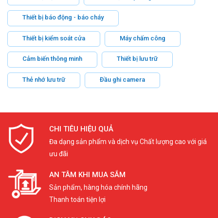
Thiết bị báo động - báo cháy
Thiết bị kiểm soát cửa
Máy chấm công
Cảm biến thông minh
Thiết bị lưu trữ
Thẻ nhớ lưu trữ
Đầu ghi camera
CHI TIÊU HIỆU QUẢ
Đa dạng sản phẩm và dịch vụ Chất lượng cao với giá
ưu đãi
AN TÂM KHI MUA SẮM
Sản phẩm, hàng hóa chính hãng
Thanh toán tiện lợi