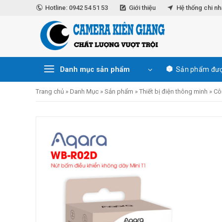
Skip
Hotline: 0942 54 51 53
Giới thiệu
Hệ thống chi n
to
content
Danh mục sản phẩm
Sản phẩm đượ
Trang chủ
»
Danh Mục
»
Sản phẩm
»
Thiết bị điện thông minh
»
Cô