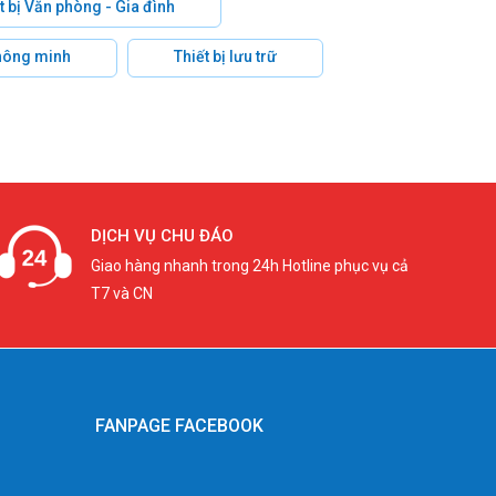
t bị Văn phòng - Gia đình
hông minh
Thiết bị lưu trữ
DỊCH VỤ CHU ĐÁO
Giao hàng nhanh trong 24h Hotline phục vụ cả
T7 và CN
FANPAGE FACEBOOK