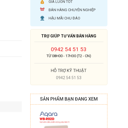
GIÁ LUÔN TỐT
BÁN HÀNG CHUYÊN NGHIỆP
HẬU MÃI CHU ĐÁO
TRỢ GIÚP TƯ VẤN BÁN HÀNG
0942 54 51 53
TỪ 08H00 - 17H30 (T2 - CN)
HỖ TRỢ KỸ THUẬT
0942 54 51 53
SẢN PHẨM BẠN ĐANG XEM