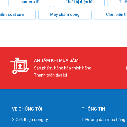
camera IP
Thiết bị điện tử
Thiế
 kiểm soát cửa
Máy chấm công
Cảm biến t
AN TÂM KHI MUA SẮM
Sản phẩm, hàng hóa chính hãng
Thanh toán tiện lợi
VỀ CHÚNG TÔI
THÔNG TIN
Giới thiệu công ty
Hướng dẫn mua hàng