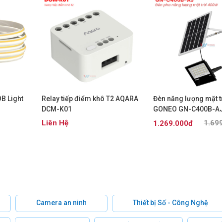
B Light
Relay tiếp điểm khô T2 AQARA
Đèn năng lượng mặt t
DCM-K01
GONEO GN-C400B-A
Liên Hệ
1.69
1.269.000đ
Camera an ninh
Thiết bị Số - Công Nghệ