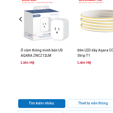
A
Ổ cắm thông minh bản US
Đèn LED dây Aqara CO
AQARA ZNCZ12LM
Strip T1
Liên Hệ
Liên Hệ
Tìm kiếm nhiều:
Thiết bị viễn thông