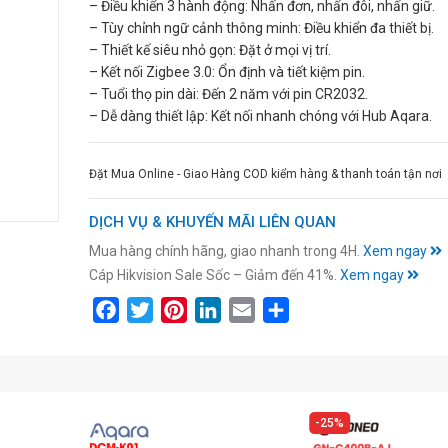
– Điều khiển 3 hành động: Nhấn đơn, nhấn đôi, nhấn giữ.
– Tùy chỉnh ngữ cảnh thông minh: Điều khiển đa thiết bị.
– Thiết kế siêu nhỏ gọn: Đặt ở mọi vị trí.
– Kết nối Zigbee 3.0: Ổn định và tiết kiệm pin.
– Tuổi thọ pin dài: Đến 2 năm với pin CR2032.
– Dễ dàng thiết lập: Kết nối nhanh chóng với Hub Aqara.
Đặt Mua Online - Giao Hàng COD kiểm hàng & thanh toán tận nơi
DỊCH VỤ & KHUYẾN MÃI LIÊN QUAN
Mua hàng chính hãng, giao nhanh trong 4H.
Xem ngay
Cáp Hikvision Sale Sốc – Giảm đến 41%.
Xem ngay
Facebook
Twitter
Pinterest
LinkedIn
Email
Share
25%