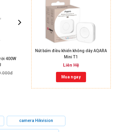
Nút bấm điều khiển không dây AQARA
Mini T1
rời 400W
J
Liên Hệ
9.000đ
Mua ngay
camera Hikvision