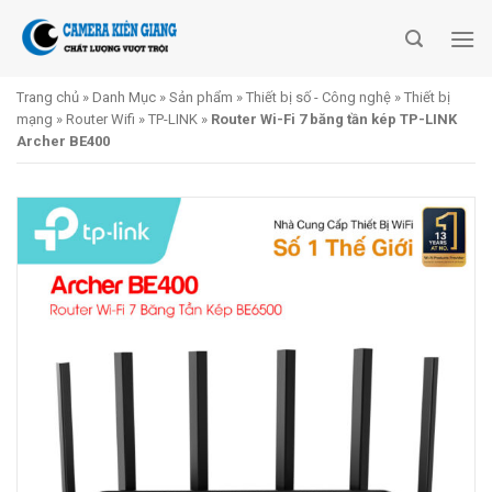
Skip
to
content
Trang chủ
»
Danh Mục
»
Sản phẩm
»
Thiết bị số - Công nghệ
»
Thiết bị
mạng
»
Router Wifi
»
TP-LINK
»
Router Wi-Fi 7 băng tần kép TP-LINK
Archer BE400