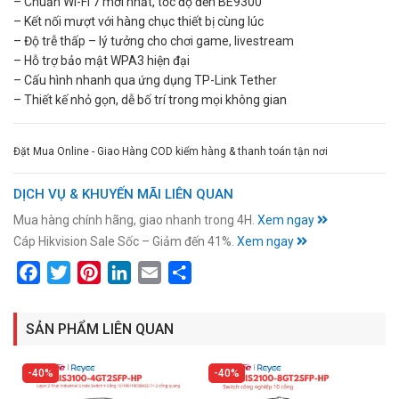
– Chuẩn Wi-Fi 7 mới nhất, tốc độ đến BE9300
– Kết nối mượt với hàng chục thiết bị cùng lúc
– Độ trễ thấp – lý tưởng cho chơi game, livestream
– Hỗ trợ bảo mật WPA3 hiện đại
– Cấu hình nhanh qua ứng dụng TP-Link Tether
– Thiết kế nhỏ gọn, dễ bố trí trong mọi không gian
Đặt Mua Online - Giao Hàng COD kiểm hàng & thanh toán tận nơi
DỊCH VỤ & KHUYẾN MÃI LIÊN QUAN
Mua hàng chính hãng, giao nhanh trong 4H.
Xem ngay
Cáp Hikvision Sale Sốc – Giảm đến 41%.
Xem ngay
Facebook
Twitter
Pinterest
LinkedIn
Email
Share
SẢN PHẨM LIÊN QUAN
40%
40%