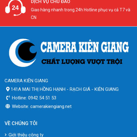
DỊCH VỤ CHU ĐÁO
Giao hàng nhanh trong 24h Hotline phục vụ cả T7 và
CN
CAMERA KIÊN GIANG
141A MAI THỊ HỒNG HẠNH - RẠCH GIÁ - KIÊN GIANG
Hotline: 0942 54 51 53
Website: camerakiengiang.net
VỀ CHÚNG TÔI
Giới thiệu công ty