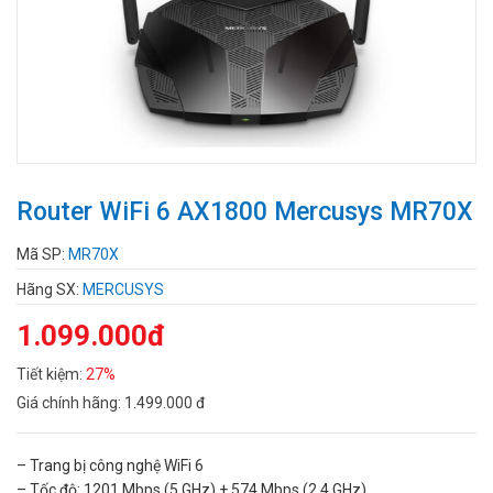
Router WiFi 6 AX1800 Mercusys MR70X
Mã SP:
MR70X
Hãng SX:
MERCUSYS
1.099.000đ
Tiết kiệm:
27%
Giá chính hãng:
1.499.000 đ
– Trang bị công nghệ WiFi 6
– Tốc độ: 1201 Mbps (5 GHz) + 574 Mbps (2.4 GHz)