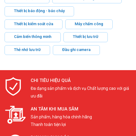
Thiết bị báo động - báo cháy
Thiết bị kiểm soát cửa
Máy chấm công
Cảm biến thông minh
Thiết bị lưu trữ
Thẻ nhớ lưu trữ
Đầu ghi camera
CHI TIÊU HIỆU QUẢ
Đa dạng sản phẩm và dịch vụ Chất lượng cao với giá
ưu đãi
AN TÂM KHI MUA SẮM
Sản phẩm, hàng hóa chính hãng
Thanh toán tiện lợi