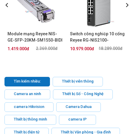
Module mạng Reyee NIS-
Switch công nghiệp 10 cổng
GE-SFP-20KM-SM1550-BIDI
Reyee RG-NIS2100-
8GT2SFP-HP
2.369.000đ
18.289.000đ
1.419.000đ
10.979.000đ
Tìm kiếm nhiều:
Thiết bị viễn thông
Camera an ninh
Thiết bị Số - Công Nghệ
camera Hikvision
Camera Dahua
Thiết bị thông minh
camera IP
Thiết bị điện tử
Thiết bị Văn phòng - Gia đình