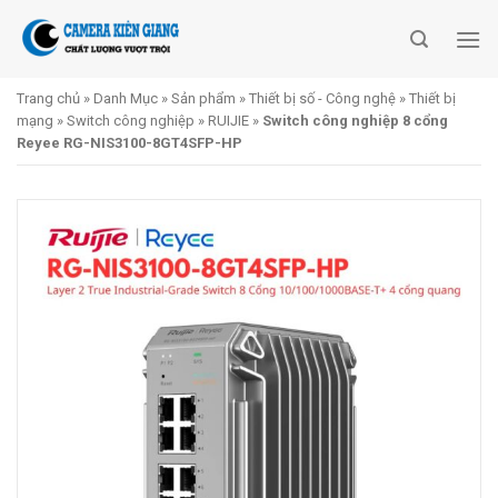
Skip
to
content
Trang chủ
»
Danh Mục
»
Sản phẩm
»
Thiết bị số - Công nghệ
»
Thiết bị
mạng
»
Switch công nghiệp
»
RUIJIE
»
Switch công nghiệp 8 cổng
Reyee RG-NIS3100-8GT4SFP-HP