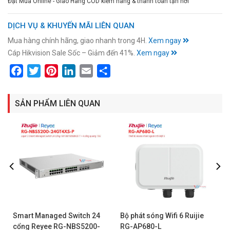
Đặt Mua Online - Giao Hàng COD kiểm hàng & thanh toán tận nơi
DỊCH VỤ & KHUYẾN MÃI LIÊN QUAN
Mua hàng chính hãng, giao nhanh trong 4H.
Xem ngay
Cáp Hikvision Sale Sốc – Giảm đến 41%.
Xem ngay
Facebook
Twitter
Pinterest
LinkedIn
Email
Share
SẢN PHẨM LIÊN QUAN
Smart Managed Switch 24
Bộ phát sóng Wifi 6 Ruijie
cổng Reyee RG-NBS5200-
RG-AP680-L