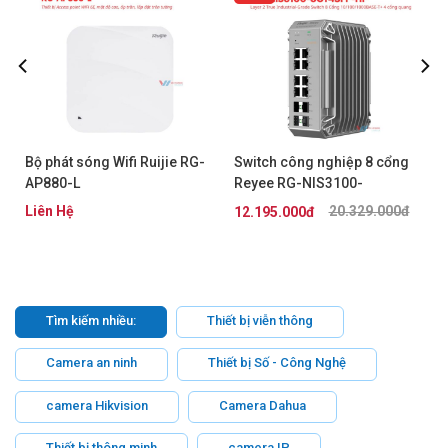
Bộ phát sóng Wifi Ruijie RG-
Switch công nghiệp 8 cổng
AP880-L
Reyee RG-NIS3100-
8GT4SFP-HP
Liên Hệ
20.329.000đ
12.195.000đ
Tìm kiếm nhiều:
Thiết bị viễn thông
Camera an ninh
Thiết bị Số - Công Nghệ
camera Hikvision
Camera Dahua
Thiết bị thông minh
camera IP