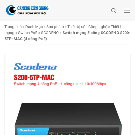
Skip
to
content
Trang chủ
»
Danh Mục
»
Sản phẩm
»
Thiết bị số - Công nghệ
»
Thiết bị
mạng
»
Switch PoE
»
SCODENO
»
Switch mạng 5 cổng SCODENO S200-
5TP-MAC (4 cổng PoE)