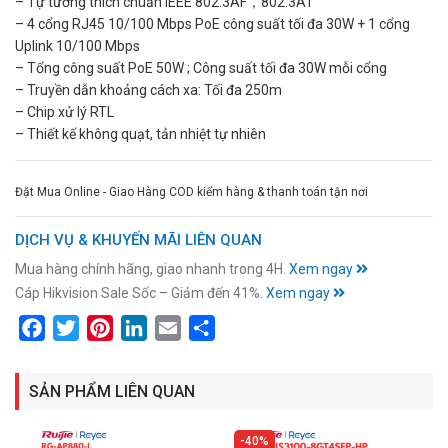
– Tự tương thích chuẩn IEEE 802.3AF，802.3AT
– 4 cổng RJ45 10/100 Mbps PoE công suất tối đa 30W + 1 cổng
Uplink 10/100 Mbps
– Tổng công suất PoE 50W ; Công suất tối đa 30W mỗi cổng
– Truyền dẫn khoảng cách xa: Tối đa 250m
– Chip xử lý RTL
– Thiết kế không quạt, tản nhiệt tự nhiên
Đặt Mua Online - Giao Hàng COD kiểm hàng & thanh toán tận nơi
DỊCH VỤ & KHUYẾN MÃI LIÊN QUAN
Mua hàng chính hãng, giao nhanh trong 4H.
Xem ngay
Cáp Hikvision Sale Sốc – Giảm đến 41%.
Xem ngay
Facebook
Twitter
Pinterest
LinkedIn
Email
Share
SẢN PHẨM LIÊN QUAN
40%