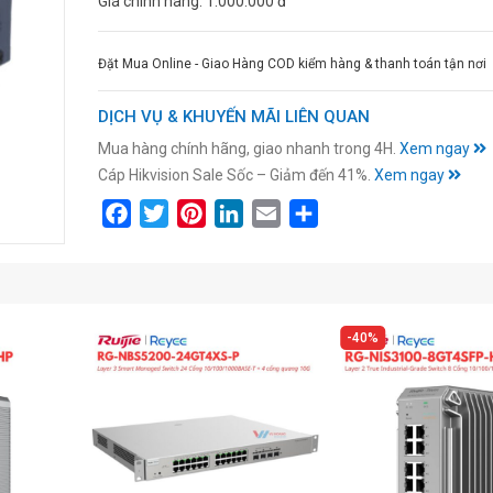
Giá chính hãng:
1.000.000 đ
Đặt Mua Online - Giao Hàng COD kiểm hàng & thanh toán tận nơi
DỊCH VỤ & KHUYẾN MÃI LIÊN QUAN
Mua hàng chính hãng, giao nhanh trong 4H.
Xem ngay
Cáp Hikvision Sale Sốc – Giảm đến 41%.
Xem ngay
Facebook
Twitter
Pinterest
LinkedIn
Email
Share
40%