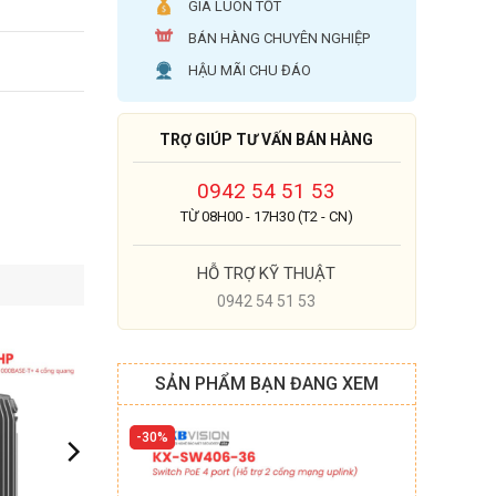
GIÁ LUÔN TỐT
BÁN HÀNG CHUYÊN NGHIỆP
HẬU MÃI CHU ĐÁO
TRỢ GIÚP TƯ VẤN BÁN HÀNG
0942 54 51 53
TỪ 08H00 - 17H30 (T2 - CN)
HỖ TRỢ KỸ THUẬT
0942 54 51 53
SẢN PHẨM BẠN ĐANG XEM
30%