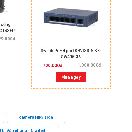
8 cổng
8GT4SFP-
29.000đ
Switch PoE 4 port KBVISION KX-
SW406-36
1.000.000đ
700.000đ
Mua ngay
camera Hikvision
t bị Văn phòng - Gia đình