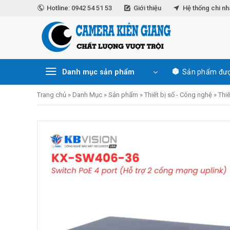
Skip
Hotline: 0942 54 51 53
Giới thiệu
Hệ thống chi n
to
content
Danh mục sản phẩm
Sản phẩm đượ
Trang chủ
»
Danh Mục
»
Sản phẩm
»
Thiết bị số - Công nghệ
»
Thi