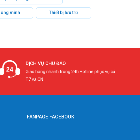
hông minh
Thiết bị lưu trữ
DỊCH VỤ CHU ĐÁO
Giao hàng nhanh trong 24h Hotline phục vụ cả
T7 và CN
FANPAGE FACEBOOK