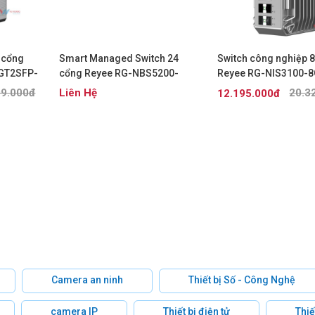
6 cổng
Smart Managed Switch 24
Switch công nghiệp 
GT2SFP-
cổng Reyee RG-NBS5200-
Reyee RG-NIS3100-
24GT4XS-P
HP
99.000đ
Liên Hệ
20.3
12.195.000đ
Camera an ninh
Thiết bị Số - Công Nghệ
camera IP
Thiết bị điện tử
Thiế