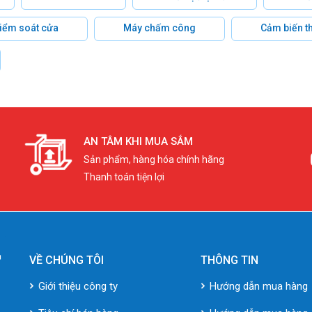
 kiểm soát cửa
Máy chấm công
Cảm biến t
AN TÂM KHI MUA SẮM
Sản phẩm, hàng hóa chính hãng
Thanh toán tiện lợi
VỀ CHÚNG TÔI
THÔNG TIN
Giới thiệu công ty
Hướng dẫn mua hàng