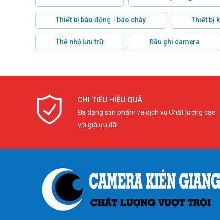
Thiết bị báo động - báo cháy
Thiết bị
Thẻ nhớ lưu trữ
Đầu ghi camera
CHI TIÊU HIỆU QUẢ
Đa dạng sản phẩm và dịch vụ Chất lượng cao
với giá ưu đãi