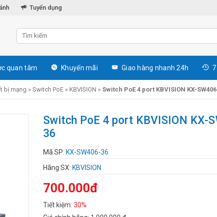
hánh
Tuyển dụng
c quan tâm
Khuyến mãi
Giao hàng nhanh 24h
7
ết bị mạng
»
Switch PoE
»
KBVISION
»
Switch PoE 4 port KBVISION KX-SW406
Switch PoE 4 port KBVISION KX-
36
Mã SP:
KX-SW406-36
Hãng SX:
KBVISION
700.000đ
Tiết kiệm:
30%