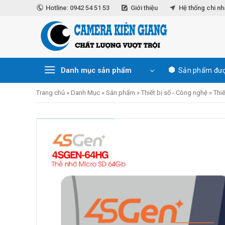
Skip
Hotline: 0942 54 51 53
Giới thiệu
Hệ thống chi n
to
content
Danh mục sản phẩm
Sản phẩm đượ
Trang chủ
»
Danh Mục
»
Sản phẩm
»
Thiết bị số - Công nghệ
»
Thiế