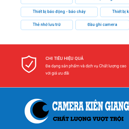
Thiết bị báo động - báo cháy
Thiết bị
Thẻ nhớ lưu trữ
Đầu ghi camera
CHI TIÊU HIỆU QUẢ
Đa dạng sản phẩm và dịch vụ Chất lượng cao
với giá ưu đãi