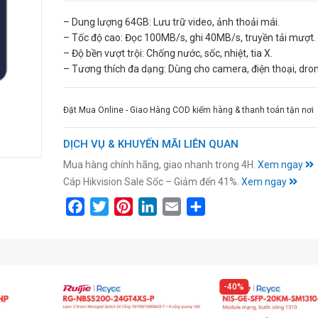
– Dung lượng 64GB: Lưu trữ video, ảnh thoải mái.
– Tốc độ cao: Đọc 100MB/s, ghi 40MB/s, truyền tải mượt.
– Độ bền vượt trội: Chống nước, sốc, nhiệt, tia X.
– Tương thích đa dạng: Dùng cho camera, điện thoại, dro
Đặt Mua Online - Giao Hàng COD kiểm hàng & thanh toán tận nơi
DỊCH VỤ & KHUYẾN MÃI LIÊN QUAN
Mua hàng chính hãng, giao nhanh trong 4H.
Xem ngay
Cáp Hikvision Sale Sốc – Giảm đến 41%.
Xem ngay
Facebook
Twitter
Pinterest
LinkedIn
Email
Share
40%