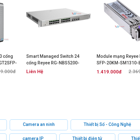
10 cổng
Smart Managed Switch 24
Module mạng Reyee 
GT2SFP-
cổng Reyee RG-NBS5200-
SFP-20KM-SM1310-B
24GT4XS-P
89.000đ
Liên Hệ
2.36
1.419.000đ
Camera an ninh
Thiết bị Số - Công Nghệ
camera IP
Thiết bị điện tử
Thiế