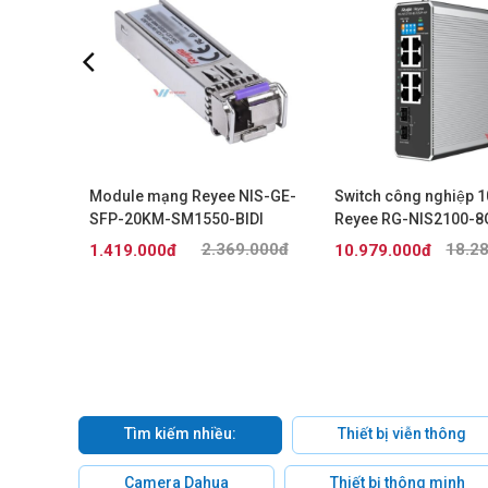
eyee RG-
Module mạng Reyee NIS-GE-
Switch công nghiệp 
SFP-20KM-SM1550-BIDI
Reyee RG-NIS2100-8
HP
.000đ
2.369.000đ
18.2
1.419.000đ
10.979.000đ
Tìm kiếm nhiều:
Thiết bị viễn thông
Camera Dahua
Thiết bị thông minh