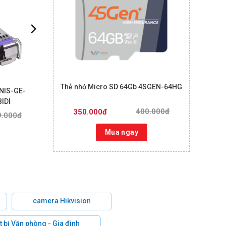
Thẻ nhớ Micro SD 64Gb 4SGEN-64HG
NIS-GE-
IDI
400.000đ
350.000đ
9.000đ
Mua ngay
camera Hikvision
t bị Văn phòng - Gia đình