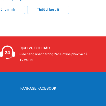
hông minh
Thiết bị lưu trữ
DỊCH VỤ CHU ĐÁO
Giao hàng nhanh trong 24h Hotline phục vụ cả
T7 và CN
FANPAGE FACEBOOK