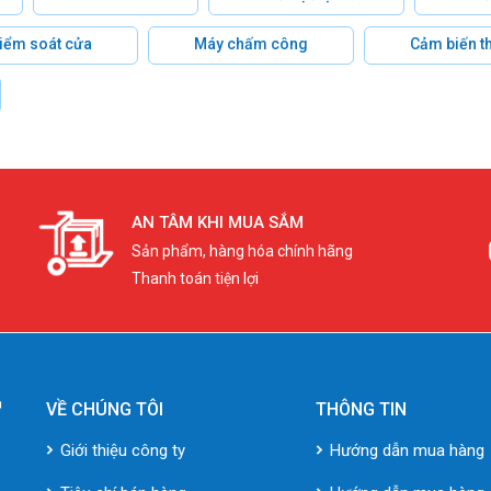
 kiểm soát cửa
Máy chấm công
Cảm biến t
AN TÂM KHI MUA SẮM
Sản phẩm, hàng hóa chính hãng
Thanh toán tiện lợi
VỀ CHÚNG TÔI
THÔNG TIN
Giới thiệu công ty
Hướng dẫn mua hàng