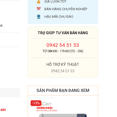
GIÁ LUÔN TỐT
BÁN HÀNG CHUYÊN NGHIỆP
HẬU MÃI CHU ĐÁO
ne.
TRỢ GIÚP TƯ VẤN BÁN HÀNG
0942 54 51 53
TỪ 08H00 - 17H30 (T2 - CN)
HỖ TRỢ KỸ THUẬT
0942 54 51 53
SẢN PHẨM BẠN ĐANG XEM
13%