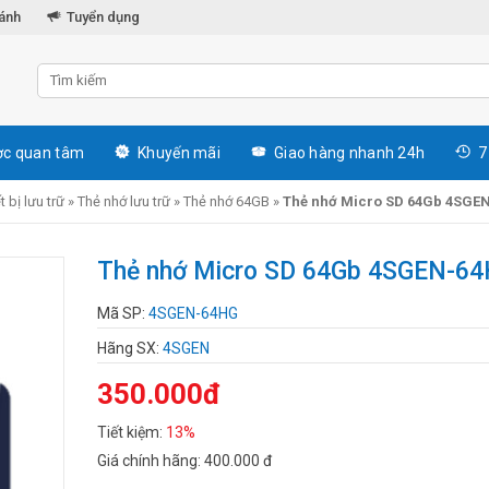
hánh
Tuyển dụng
c quan tâm
Khuyến mãi
Giao hàng nhanh 24h
7
t bị lưu trữ
»
Thẻ nhớ lưu trữ
»
Thẻ nhớ 64GB
»
Thẻ nhớ Micro SD 64Gb 4SGE
Thẻ nhớ Micro SD 64Gb 4SGEN-6
Mã SP:
4SGEN-64HG
Hãng SX:
4SGEN
350.000đ
Tiết kiệm:
13%
Giá chính hãng:
400.000 đ