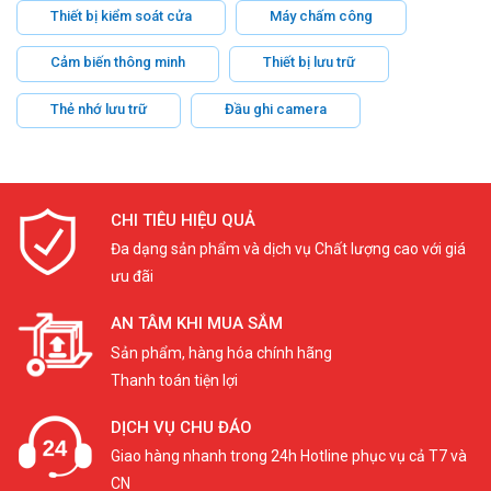
Thiết bị kiểm soát cửa
Máy chấm công
Cảm biến thông minh
Thiết bị lưu trữ
Thẻ nhớ lưu trữ
Đầu ghi camera
CHI TIÊU HIỆU QUẢ
Đa dạng sản phẩm và dịch vụ Chất lượng cao với giá
ưu đãi
AN TÂM KHI MUA SẮM
Sản phẩm, hàng hóa chính hãng
Thanh toán tiện lợi
DỊCH VỤ CHU ĐÁO
Giao hàng nhanh trong 24h Hotline phục vụ cả T7 và
CN