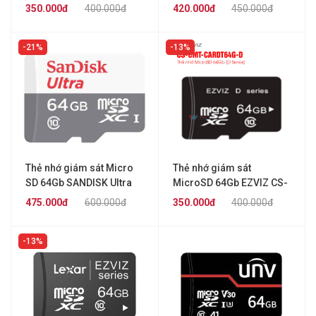
LSDMI64GBB633A Class
350.000đ
400.000đ
420.000đ
450.000đ
10
21%
13%
Thẻ nhớ giám sát Micro
Thẻ nhớ giám sát
SD 64Gb SANDISK Ultra
MicroSD 64Gb EZVIZ CS-
SDSQQNR-064G-GN6MN
CMT-CARDT64G-D
475.000đ
600.000đ
350.000đ
400.000đ
13%