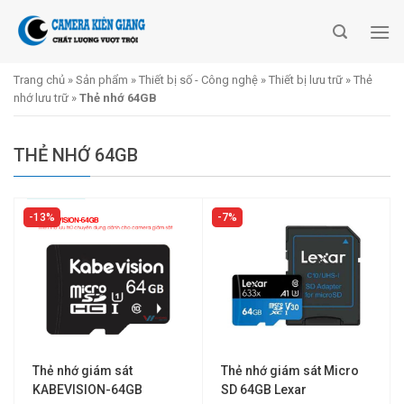
Skip
to
content
Trang chủ
»
Sản phẩm
»
Thiết bị số - Công nghệ
»
Thiết bị lưu trữ
»
Thẻ
nhớ lưu trữ
»
Thẻ nhớ 64GB
THẺ NHỚ 64GB
13%
7%
Thẻ nhớ giám sát
Thẻ nhớ giám sát Micro
KABEVISION-64GB
SD 64GB Lexar