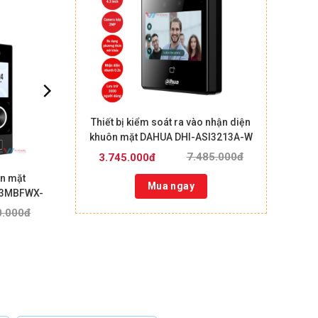
Thiết bị kiểm soát ra vào nhận diện
khuôn mặt DAHUA DHI-ASI3213A-W
7.485.000đ
3.745.000đ
n mặt
Mua ngay
23MBFWX-
0.000đ