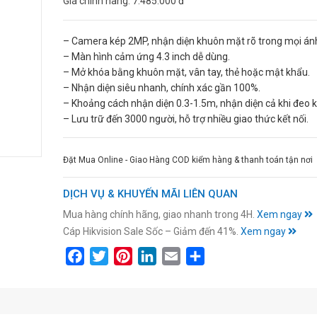
Giá chính hãng:
7.485.000 đ
– Camera kép 2MP, nhận diện khuôn mặt rõ trong mọi án
– Màn hình cảm ứng 4.3 inch dễ dùng.
– Mở khóa bằng khuôn mặt, vân tay, thẻ hoặc mật khẩu.
– Nhận diện siêu nhanh, chính xác gần 100%.
– Khoảng cách nhận diện 0.3-1.5m, nhận diện cả khi đeo k
– Lưu trữ đến 3000 người, hỗ trợ nhiều giao thức kết nối.
Đặt Mua Online - Giao Hàng COD kiểm hàng & thanh toán tận nơi
DỊCH VỤ & KHUYẾN MÃI LIÊN QUAN
Mua hàng chính hãng, giao nhanh trong 4H.
Xem ngay
Cáp Hikvision Sale Sốc – Giảm đến 41%.
Xem ngay
Facebook
Twitter
Pinterest
LinkedIn
Email
Share