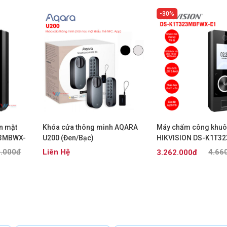
30%
n mặt
Khóa cửa thông minh AQARA
Máy chấm công khuô
23MBWX-
U200 (Đen/Bạc)
HIKVISION DS-K1T3
E1
9.000đ
Liên Hệ
4.66
3.262.000đ