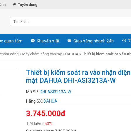
hánh
Tuyển dụng
c quan tâm
Khuyến mãi
Giao hàng nhanh 24h
7
 chấm công
»
Máy chấm công vân tay
»
DAHUA
»
Thiết bị kiểm soát ra vào
Thiết bị kiểm soát ra vào nhận diệ
mặt DAHUA DHI-ASI3213A-W
Mã SP:
DHI-ASI3213A-W
Hãng SX:
DAHUA
3.745.000đ
Tiết kiệm:
50%