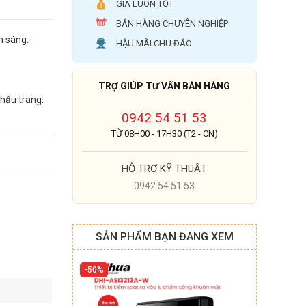
GIÁ LUÔN TỐT
BÁN HÀNG CHUYÊN NGHIỆP
h sáng.
HẬU MÃI CHU ĐÁO
TRỢ GIÚP TƯ VẤN BÁN HÀNG
hẩu trang.
0942 54 51 53
TỪ 08H00 - 17H30 (T2 - CN)
HỖ TRỢ KỸ THUẬT
0942 54 51 53
SẢN PHẨM BẠN ĐANG XEM
50%