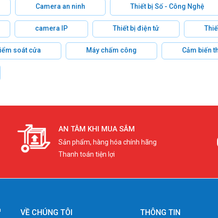
Camera an ninh
Thiết bị Số - Công Nghệ
camera IP
Thiết bị điện tử
Thiế
 kiểm soát cửa
Máy chấm công
Cảm biến t
AN TÂM KHI MUA SẮM
Sản phẩm, hàng hóa chính hãng
Thanh toán tiện lợi
VỀ CHÚNG TÔI
THÔNG TIN