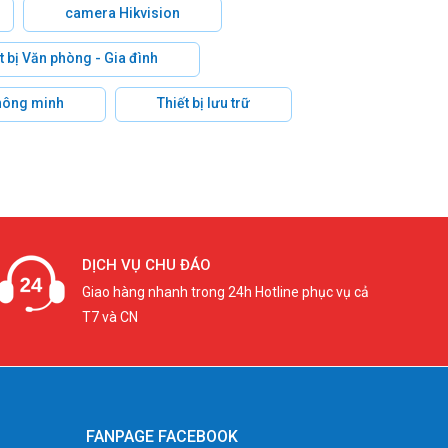
camera Hikvision
t bị Văn phòng - Gia đình
hông minh
Thiết bị lưu trữ
DỊCH VỤ CHU ĐÁO
Giao hàng nhanh trong 24h Hotline phục vụ cả
T7 và CN
FANPAGE FACEBOOK