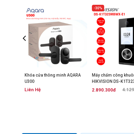
30%
n mặt
Khóa cửa thông minh AQARA
Máy chấm công khuô
-W
U300
HIKVISION DS-K1T3
E1
0.000đ
Liên Hệ
4.12
2.890.300đ