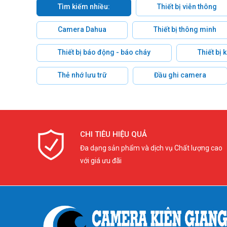
Tìm kiếm nhiều:
Thiết bị viễn thông
Camera Dahua
Thiết bị thông minh
Thiết bị báo động - báo cháy
Thiết bị
Thẻ nhớ lưu trữ
Đầu ghi camera
CHI TIÊU HIỆU QUẢ
Đa dạng sản phẩm và dịch vụ Chất lượng cao
với giá ưu đãi