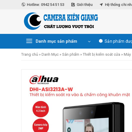
Skip
Hotline: 0942 54 51 53
Giới thiệu
Hệ thống chi n
to
content
Danh mục sản phẩm
Sản phẩm đượ
Trang chủ
»
Danh Mục
»
Sản phẩm
»
Thiết bị kiểm soát cửa
»
Máy