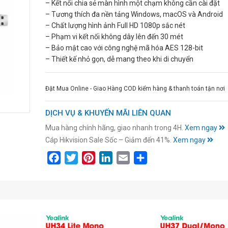
– Kết nối chia sẻ màn hình một chạm không cần cài đặt
– Tương thích đa nền tảng Windows, macOS và Android
– Chất lượng hình ảnh Full HD 1080p sắc nét
– Phạm vi kết nối không dây lên đến 30 mét
– Bảo mật cao với công nghệ mã hóa AES 128-bit
– Thiết kế nhỏ gọn, dễ mang theo khi di chuyển
Đặt Mua Online - Giao Hàng COD kiểm hàng & thanh toán tận nơi
DỊCH VỤ & KHUYẾN MÃI LIÊN QUAN
Mua hàng chính hãng, giao nhanh trong 4H.
Xem ngay
Cáp Hikvision Sale Sốc – Giảm đến 41%.
Xem ngay
Facebook
Twitter
Pinterest
LinkedIn
Email
Share