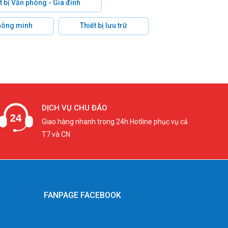
t bị Văn phòng - Gia đình
hông minh
Thiết bị lưu trữ
DỊCH VỤ CHU ĐÁO
Giao hàng nhanh trong 24h Hotline phục vụ cả
T7 và CN
FANPAGE FACEBOOK