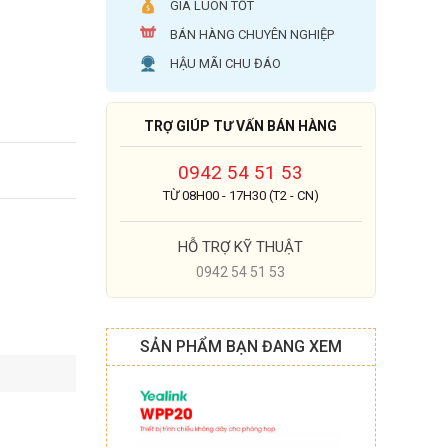
GIÁ LUÔN TỐT
BÁN HÀNG CHUYÊN NGHIỆP
HẬU MÃI CHU ĐÁO
TRỢ GIÚP TƯ VẤN BÁN HÀNG
0942 54 51 53
TỪ 08H00 - 17H30 (T2 - CN)
HỖ TRỢ KỸ THUẬT
0942 54 51 53
SẢN PHẨM BẠN ĐANG XEM