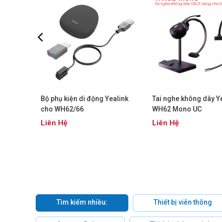
alink
Bộ phụ kiện di động Yealink
Tai nghe không dây Y
cho WH62/66
WH62 Mono UC
Liên Hệ
Liên Hệ
Tìm kiếm nhiều:
Thiết bị viễn thông