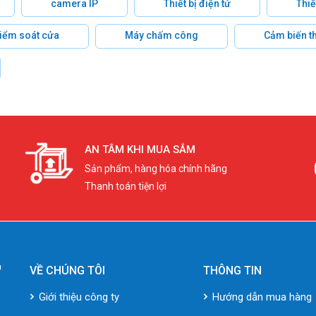
camera IP
Thiết bị điện tử
Thiế
 kiểm soát cửa
Máy chấm công
Cảm biến t
AN TÂM KHI MUA SẮM
Sản phẩm, hàng hóa chính hãng
Thanh toán tiện lợi
VỀ CHÚNG TÔI
THÔNG TIN
Giới thiệu công ty
Hướng dẫn mua hàng