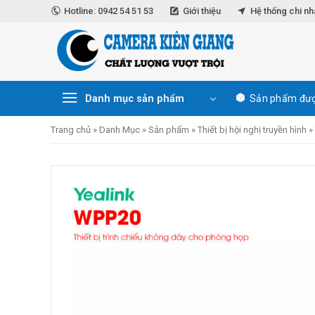
Skip
Hotline: 0942 54 51 53
Giới thiệu
Hệ thống chi n
to
content
Danh mục sản phẩm
Sản phẩm đượ
Trang chủ
»
Danh Mục
»
Sản phẩm
»
Thiết bị hội nghị truyền hình
»