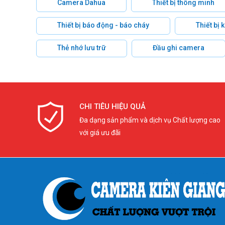
Camera Dahua
Thiết bị thông minh
Thiết bị báo động - báo cháy
Thiết bị
Thẻ nhớ lưu trữ
Đầu ghi camera
CHI TIÊU HIỆU QUẢ
Đa dạng sản phẩm và dịch vụ Chất lượng cao
với giá ưu đãi