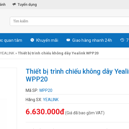
hánh
Tuyển dụng
c quan tâm
Khuyến mãi
Giao hàng nhanh 24h
7
YEALINK
»
Thiết bị trình chiếu không dây Yealink WPP20
Thiết bị trình chiếu không dây Yeal
WPP20
Mã SP:
WPP20
Hãng SX:
YEALINK
6.630.000đ
(Giá đã bao gồm VAT)