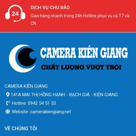
DỊCH VỤ CHU ĐÁO
Giao hàng nhanh trong 24h Hotline phục vụ cả T7 và
CN
CAMERA KIÊN GIANG
141A MAI THỊ HỒNG HẠNH - RẠCH GIÁ - KIÊN GIANG
Hotline: 0942 54 51 53
Website: camerakiengiang.net
VỀ CHÚNG TÔI