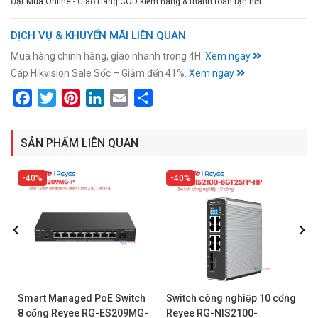
Đặt Mua Online - Giao Hàng COD kiểm hàng & thanh toán tận nơi
DỊCH VỤ & KHUYẾN MÃI LIÊN QUAN
Mua hàng chính hãng, giao nhanh trong 4H.
Xem ngay
Cáp Hikvision Sale Sốc – Giảm đến 41%.
Xem ngay
Facebook
Twitter
Pinterest
LinkedIn
Email
Share
SẢN PHẨM LIÊN QUAN
40%
40%
Smart Managed PoE Switch
Switch công nghiệp 10 cổng
8 cổng Reyee RG-ES209MG-
Reyee RG-NIS2100-