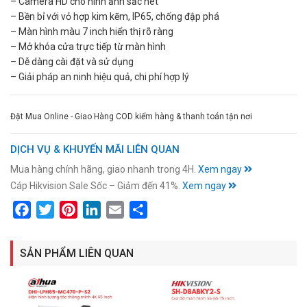
– Camera HD cho hình ảnh sắc nét
– Bền bỉ với vỏ hợp kim kẽm, IP65, chống đập phá
– Màn hình màu 7 inch hiển thị rõ ràng
– Mở khóa cửa trực tiếp từ màn hình
– Dễ dàng cài đặt và sử dụng
– Giải pháp an ninh hiệu quả, chi phí hợp lý
Đặt Mua Online - Giao Hàng COD kiểm hàng & thanh toán tận nơi
DỊCH VỤ & KHUYẾN MÃI LIÊN QUAN
Mua hàng chính hãng, giao nhanh trong 4H.
Xem ngay
Cáp Hikvision Sale Sốc – Giảm đến 41%.
Xem ngay
Facebook
Twitter
Pinterest
LinkedIn
Email
Share
SẢN PHẨM LIÊN QUAN