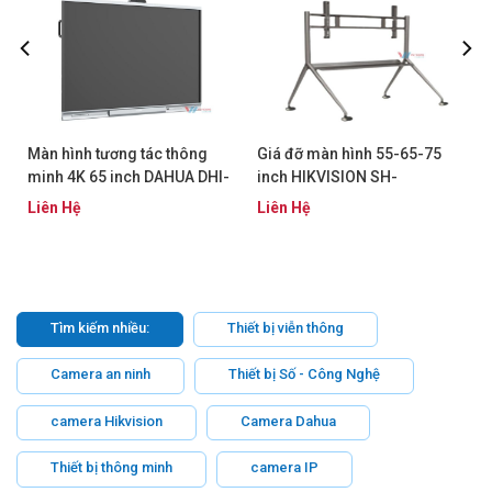
Màn hình tương tác thông
Giá đỡ màn hình 55-65-75
minh 4K 65 inch DAHUA DHI-
inch HIKVISION SH-
LPH65-MC470-P-S2
D8ABKY2-S
Liên Hệ
Liên Hệ
Tìm kiếm nhiều:
Thiết bị viễn thông
Camera an ninh
Thiết bị Số - Công Nghệ
camera Hikvision
Camera Dahua
Thiết bị thông minh
camera IP