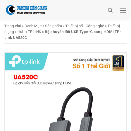
Skip
to
content
Trang chủ
»
Danh Mục
»
Sản phẩm
»
Thiết bị số - Công nghệ
»
Thiết bị
mạng
»
Hub
»
TP-LINK
»
Bộ chuyển đổi USB Type-C sang HDMI TP-
Link UA520C