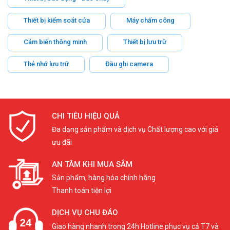
Thiết bị kiểm soát cửa
Máy chấm công
Cảm biến thông minh
Thiết bị lưu trữ
Thẻ nhớ lưu trữ
Đầu ghi camera
CHI TIÊU HIỆU QUẢ
Đa dạng sản phẩm và dịch vụ Chất lượng cao với giá
ưu đãi
AN TÂM KHI MUA SẮM
Sản phẩm, hàng hóa chính hãng
Thanh toán tiện lợi
DỊCH VỤ CHU ĐÁO
Giao hàng nhanh trong 24h Hotline phục vụ cả T7 và