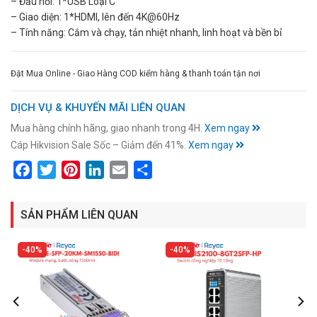
– Đầu nối: 1*USB Loại C
– Giao diện: 1*HDMI, lên đến 4K@60Hz
– Tính năng: Cắm và chạy, tản nhiệt nhanh, linh hoạt và bền bỉ
Đặt Mua Online - Giao Hàng COD kiểm hàng & thanh toán tận nơi
DỊCH VỤ & KHUYẾN MÃI LIÊN QUAN
Mua hàng chính hãng, giao nhanh trong 4H.
Xem ngay
Cáp Hikvision Sale Sốc – Giảm đến 41%.
Xem ngay
Facebook
Twitter
Pinterest
LinkedIn
Email
Share
SẢN PHẨM LIÊN QUAN
40%
40%