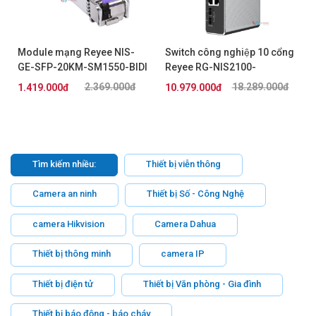
Module mạng Reyee NIS-
Switch công nghiệp 10 cổng
GE-SFP-20KM-SM1550-BIDI
Reyee RG-NIS2100-
8GT2SFP-HP
2.369.000đ
18.289.000đ
1.419.000đ
10.979.000đ
Tìm kiếm nhiều:
Thiết bị viễn thông
Camera an ninh
Thiết bị Số - Công Nghệ
camera Hikvision
Camera Dahua
Thiết bị thông minh
camera IP
Thiết bị điện tử
Thiết bị Văn phòng - Gia đình
Thiết bị báo động - báo cháy