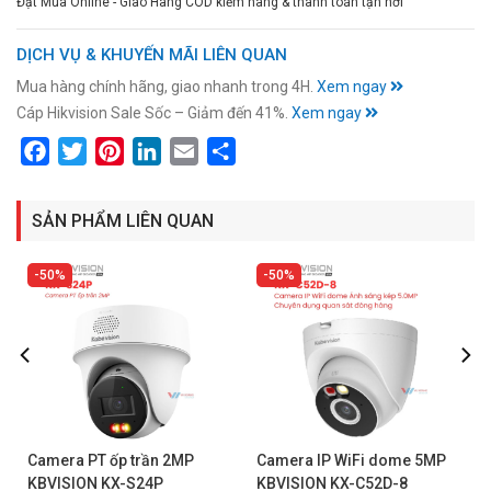
Đặt Mua Online - Giao Hàng COD kiểm hàng & thanh toán tận nơi
DỊCH VỤ & KHUYẾN MÃI LIÊN QUAN
Mua hàng chính hãng, giao nhanh trong 4H.
Xem ngay
Cáp Hikvision Sale Sốc – Giảm đến 41%.
Xem ngay
Facebook
Twitter
Pinterest
LinkedIn
Email
Share
SẢN PHẨM LIÊN QUAN
50%
50%
Camera PT ốp trần 2MP
Camera IP WiFi dome 5MP
KBVISION KX-S24P
KBVISION KX-C52D-8