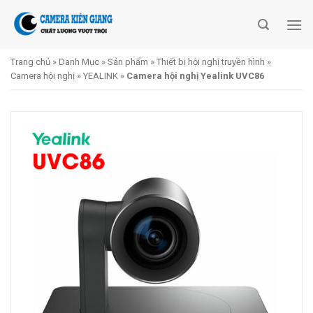
Skip
to
content
Trang chủ
»
Danh Mục
»
Sản phẩm
»
Thiết bị hội nghị truyền hình
»
Camera hội nghị
»
YEALINK
»
Camera hội nghị Yealink UVC86