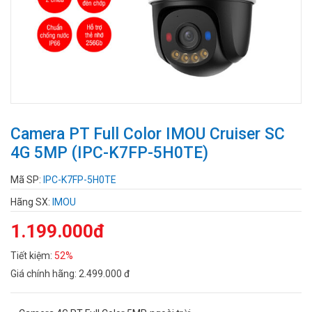
Camera PT Full Color IMOU Cruiser SC
4G 5MP (IPC-K7FP-5H0TE)
Mã SP:
IPC-K7FP-5H0TE
Hãng SX:
IMOU
1.199.000đ
Tiết kiệm:
52%
Giá chính hãng:
2.499.000 đ