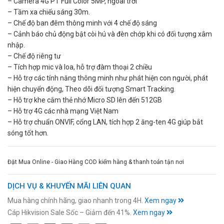
– Camera 4G PT Full Color 5MP, ngoài trời
– Tầm xa chiếu sáng 30m.
– Chế độ ban đêm thông minh với 4 chế độ sáng
– Cảnh báo chủ động bật còi hú và đèn chớp khi có đối tượng xâm
nhập.
– Chế độ riêng tư
– Tích hợp mic và loa, hỗ trợ đàm thoại 2 chiều
– Hỗ trợ các tính năng thông minh như phát hiện con người, phát
hiện chuyển động, Theo dõi đối tượng Smart Tracking.
– Hỗ trợ khe cắm thẻ nhớ Micro SD lên đến 512GB
– Hỗ trợ 4G các nhà mạng Việt Nam
– Hỗ trợ chuẩn ONVIF, cổng LAN, tích hợp 2 ăng-ten 4G giúp bắt
sóng tốt hơn.
Đặt Mua Online - Giao Hàng COD kiểm hàng & thanh toán tận nơi
DỊCH VỤ & KHUYẾN MÃI LIÊN QUAN
Mua hàng chính hãng, giao nhanh trong 4H.
Xem ngay
Cáp Hikvision Sale Sốc – Giảm đến 41%.
Xem ngay