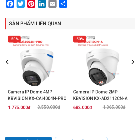
Facebook
Twitter
Pinterest
LinkedIn
Email
Share
SẢN PHẨM LIÊN QUAN
50%
50%
Camera IP Dome 4MP
Camera IP Dome 2MP
KBVISION KX-CAi4004N-PRO
KBVISION KX-AD2112CN-A
3.550.000đ
1.365.000đ
1.775.000đ
682.000đ