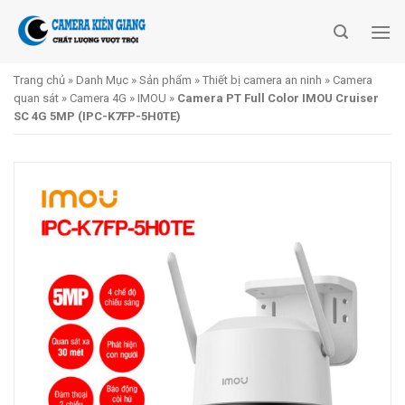
Skip
to
content
Trang chủ
»
Danh Mục
»
Sản phẩm
»
Thiết bị camera an ninh
»
Camera
quan sát
»
Camera 4G
»
IMOU
»
Camera PT Full Color IMOU Cruiser
SC 4G 5MP (IPC-K7FP-5H0TE)